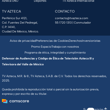
Azteca UNO
Deportes
TV Azteca Internacional
TV AZTECA
CONTACTO
Periférico Sur 4121,
contacto@tvazteca.com
Col. Fuentes Del Pedregal,
55 1720 1313
| Conmutador
C.P. 14141,
Ciudad De México, México.
Aviso de privacidad
Preferencias de Cookies
Derechos
Inversionistas
Promo Espacio
Trabaja con nosotros
Programa de ética, integridad y cumplimiento
Defensor de Audiencias y Código de Ética de Televisión Azteca III y
Televisora del Valle de México
TV Azteca, M.R. & ©, TV Azteca, S.A.B. de C.V. Todos los derechos reservados,
2025.
Queda prohibida la reproducción total o parcial sin la autorización previa,
expresa y por escrito de su titular.
Subir inicio