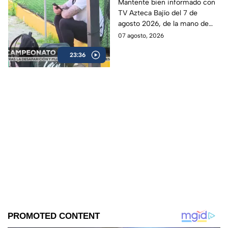
Mantente bien informado con
TV Azteca Bajío del 7 de
agosto 2026, de la mano de
Santiago Espinoza Figueroa y
07 agosto, 2026
Alejandra Magaña.
23:36