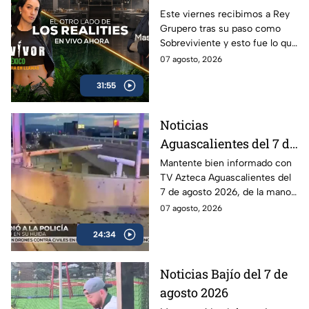
México La Reliquia en
Este viernes recibimos a Rey
Grupero tras su paso como
Llamas del viernes 07
Sobreviviente y esto fue lo que
de agosto
nos dijo:
07 agosto, 2026
31:55
Noticias
Aguascalientes del 7 de
agosto 2026
Mantente bien informado con
TV Azteca Aguascalientes del
7 de agosto 2026, de la mano
de Roberta Sánchez.
07 agosto, 2026
24:34
Noticias Bajío del 7 de
agosto 2026