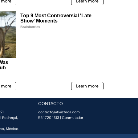
CONTACTO
21,
contacto@tvazteca.com
l Pedregal,
55 1720 1313
| Conmutador
co, México.