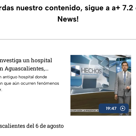
erdas nuestro contenido, sigue a a+ 7.2
News!
nvestiga un hospital
n Aguascalientes,
do por el misterio
un antiguo hospital donde
an que aún ocurren fenómenos
r.
19:47
calientes del 6 de agosto