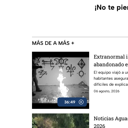
¡No te pi
MÁS DE A MÁS +
Extranormal i
abandonado e
México, marca
El equipo viajó a 
habitantes asegur
difíciles de explica
06 agosto, 2026
36:49
Noticias Aguas
2026