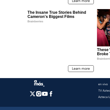
en vivo
TV Azte
Azteca 