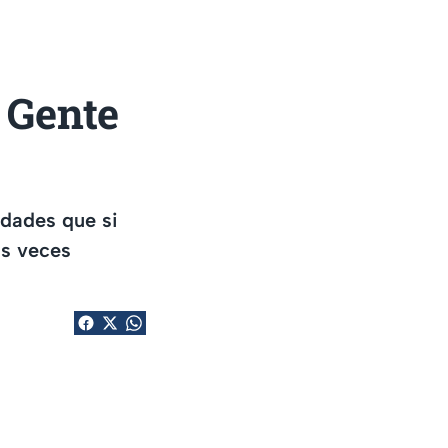
a Gente
idades que si
as veces