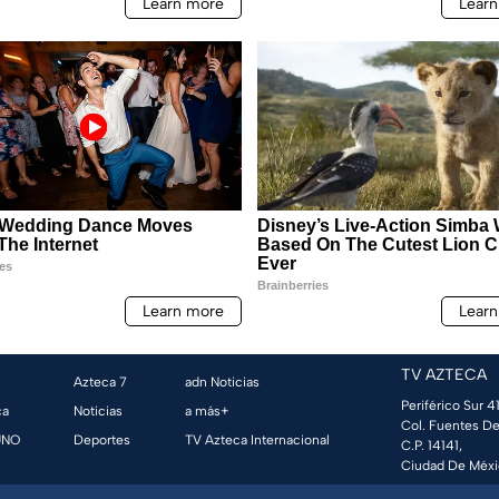
TV AZTECA
Azteca 7
adn Noticias
Periférico Sur 41
ca
Noticias
a más+
Col. Fuentes De
UNO
Deportes
TV Azteca Internacional
C.P. 14141,
Ciudad De Méxi