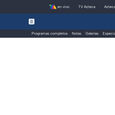
en vivo
TV Azteca
Aztec
Programas completos
Notas
Galerías
Especia