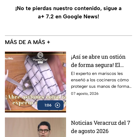
¡No te pierdas nuestro contenido, sigue a
a+ 7.2 en Google News!
MÁS DE A MÁS +
¡Así se abre un ostión
de forma segura! El
truco del Chef Alberto
El experto en mariscos les
enseñó a los cocineros cómo
Collarte para no
proteger sus manos de forma
cortarte en el intento
efectiva al momento de
07 agosto, 2026
(VIDEO)
manejar el cuchillo ostionero
1:06
Noticias Veracruz del 7
de agosto 2026