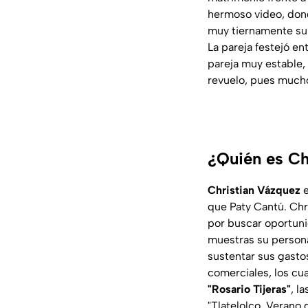
hermoso video, dond
muy tiernamente su
La pareja festejó en
pareja muy estable,
revuelo, pues mucho
¿Quién es Ch
Christian Vázquez
e
que Paty Cantú. Chr
por buscar oportuni
muestras su persona
sustentar sus gasto
comerciales, los cua
"Rosario Tijeras"
, l
"Tlatelolco, Verano 