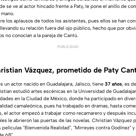
e se ve al actor hincado frente a Paty, le pone el anillo de c
 mano.
tre los aplausos de todos los asistentes, pues ellos se han c
 llevando su relación fuera del ojo público, hecho que por obv
s no conocían a la pareja de Cantú.
PUBLICIDAD
ristian Vázquez, prometido de Paty Can
s un actor nacido en Guadalajara, Jalisco, tiene
37 años
, es d
istian estudió artes escénicas en la Universidad de Guadalajar
dades en la Ciudad de México, donde ha participado en dive
lidad camaleónica, pues ha trabajado en dramas, hasta come
s, el actor empezó a trabajar como recamarero y después inc
les le abrieron las puertas de las novelas. Christian Vázquez p
as películas "Bienvenida Realidad", "Mirreyes contra Godínez" 
de 68".