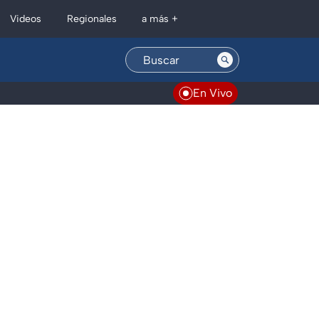
Regionales
Videos
a más +
En Vivo