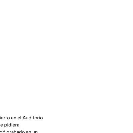
ierto en el Auditorio
le pidiera
edó grabado en un