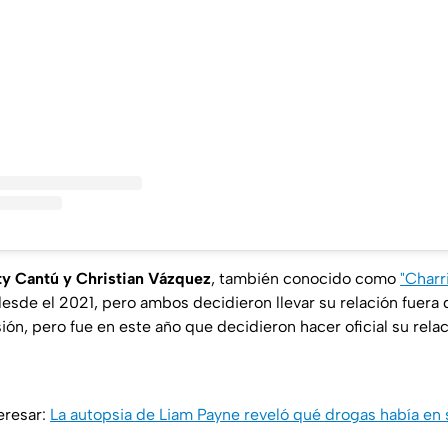
ty Cantú y Christian Vázquez
, también conocido como
"Charr
esde el 2021, pero ambos decidieron llevar su relación fuera d
isión, pero fue en este año que decidieron hacer oficial su rela
eresar:
La autopsia de Liam Payne reveló qué drogas había en