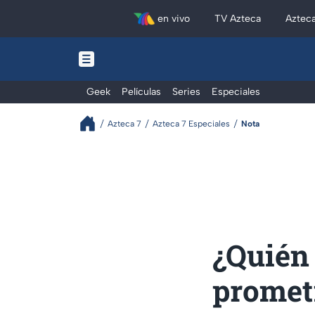
en vivo
TV Azteca
Aztec
Geek
Películas
Series
Especiales
Azteca 7
Azteca 7 Especiales
Nota
¿Quién 
promet