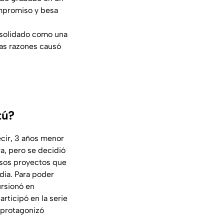
ompromiso y besa
onsolidado como una
ias razones causó
tú?
ecir, 3 años menor
a, pero se decidió
rsos proyectos que
dia. Para poder
ursionó en
articipó en la serie
y protagonizó