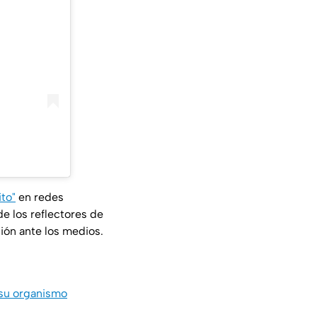
ito"
en redes
e los reflectores de
ción ante los medios.
 su organismo