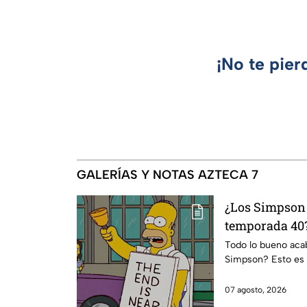
¡No te pier
GALERÍAS Y NOTAS AZTECA 7
¿Los Simpson 
temporada 40?
da IMPACTANT
Todo lo bueno acaba
Simpson? Esto es 
07 agosto, 2026