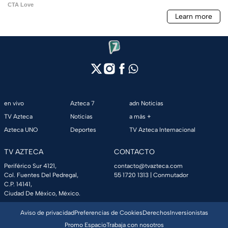
en vivo
Azteca 7
adn Noticias
TV Azteca
Noticias
a más +
Azteca UNO
Deportes
TV Azteca Internacional
TV AZTECA
CONTACTO
Periférico Sur 4121,
contacto@tvazteca.com
Col. Fuentes Del Pedregal,
55 1720 1313
| Conmutador
C.P. 14141,
Ciudad De México, México.
Aviso de privacidad
Preferencias de Cookies
Derechos
Inversionistas
Promo Espacio
Trabaja con nosotros