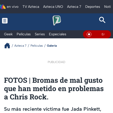
en vivo
TV Azteca
Azteca UNO
Azteca 7
Deportes
Notic
Geek
Películas
Series
Especiales
En Vivo
Azteca 7
Películas
Galería
PUBLICIDAD
FOTOS | Bromas de mal gusto
que han metido en problemas
a Chris Rock.
Su más reciente víctima fue Jada Pinkett,