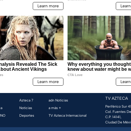
TV AZTECA
Azteca 7
adn Noticias
Periférico Sur 41
ca
Noticias
a más +
Col. Fuentes De
UNO
Deportes
TV Azteca Internacional
C.P. 14141,
Ciudad De Méxi