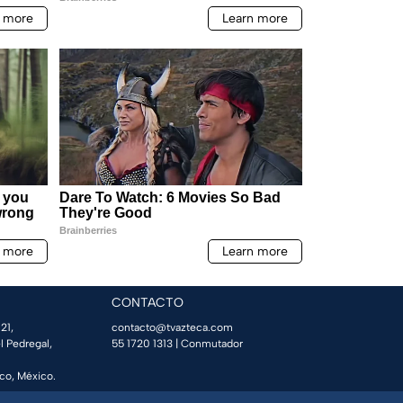
CONTACTO
21,
contacto@tvazteca.com
l Pedregal,
55 1720 1313
| Conmutador
co, México.