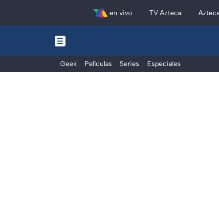
en vivo
TV Azteca
Aztec
Geek
Películas
Series
Especiales