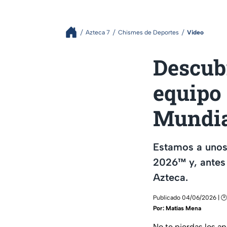
Azteca 7
Chismes de Deportes
Video
Descubr
equipo 
Mundi
Estamos a unos
2026™ y, antes
Azteca.
Publicado 04/06/2026 | 🕑
Por:
Matías Mena
No te pierdas los a