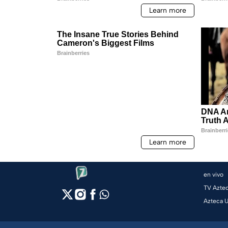
en vivo
TV Azte
Azteca 