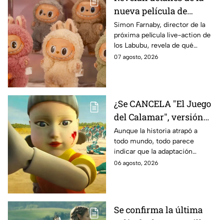
nueva película de
Labubu: de qué tratará
Simon Farnaby, director de la
próxima película live-action de
y cuándo se estrena
los Labubu, revela de qué
tratará la cinta. Aquí te
07 agosto, 2026
contamos los detalles.
¿Se CANCELA "El Juego
del Calamar", versión
Estados Unidos? Esto
Aunque la historia atrapó a
todo mundo, todo parece
es lo que se sabe al
indicar que la adaptación
momento
podría ser cancelada:
06 agosto, 2026
Se confirma la última