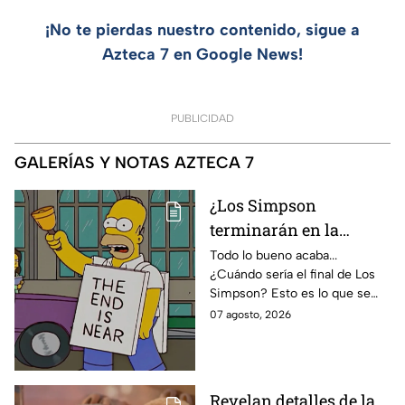
¡No te pierdas nuestro contenido, sigue a
Azteca 7 en Google News!
PUBLICIDAD
GALERÍAS Y NOTAS AZTECA 7
¿Los Simpson
terminarán en la
temporada 40? Actriz
Todo lo bueno acaba...
¿Cuándo sería el final de Los
de Bart Simpson da
Simpson? Esto es lo que se
IMPACTANTE
sabe:
07 agosto, 2026
declaración
Revelan detalles de la