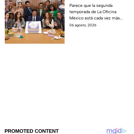
temporada 2 y un
Parece que la segunda
temporada de La Oficina
detalle desata teorías
México está cada vez más
entre los fans
cerca, pues el elenco ya se
06 agosto, 2026
encuentra en grabaciones y ya
se filtraron las primeras
imágenes del set.