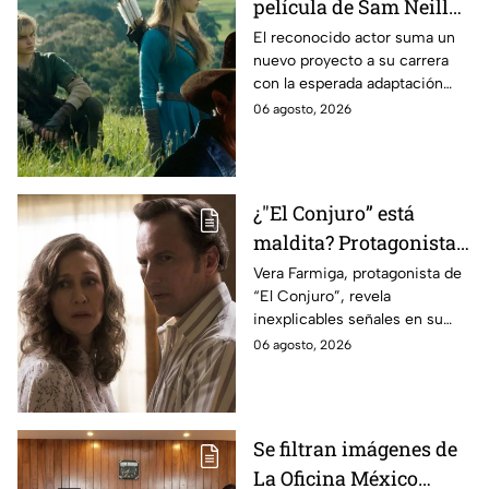
película de Sam Neill
antes de morir: esto es
El reconocido actor suma un
nuevo proyecto a su carrera
lo que se sabe hasta
con la esperada adaptación
ahora
cinematográfica del popular
06 agosto, 2026
videojuego.
¿"El Conjuro” está
maldita? Protagonista
revela INQUIETANTES
Vera Farmiga, protagonista de
“El Conjuro”, revela
señales en su cuerpo
inexplicables señales en su
durante la grabación de
cuerpo durante el rodaje de la
06 agosto, 2026
la película
película
Se filtran imágenes de
La Oficina México