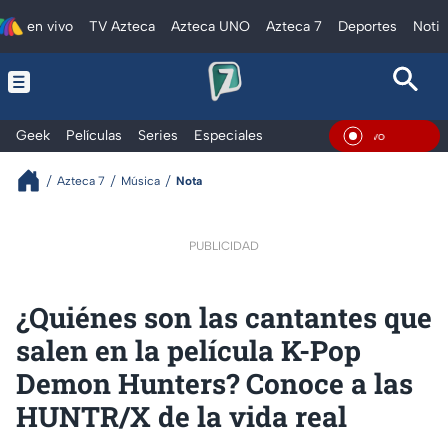
en vivo
TV Azteca
Azteca UNO
Azteca 7
Deportes
Notic
Geek
Películas
Series
Especiales
En Viv
Azteca 7
Música
Nota
PUBLICIDAD
¿Quiénes son las cantantes que
salen en la película K-Pop
Demon Hunters? Conoce a las
HUNTR/X de la vida real