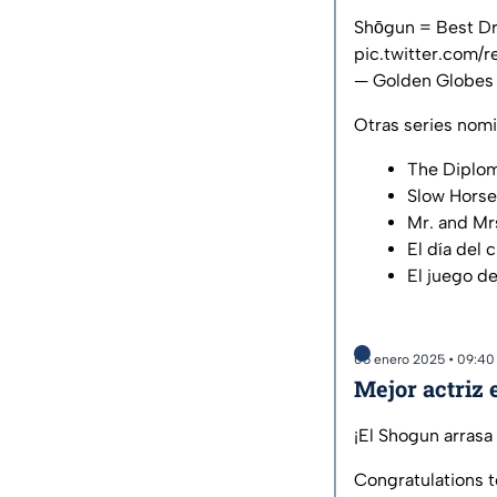
Shōgun = Best Dr
pic.twitter.com/
— Golden Globes
Otras series nomi
The Diplo
Slow Horse
Mr. and Mr
El día del 
El juego de
05 enero 2025 • 09:4
Mejor actriz 
¡El Shogun arrasa 
Congratulations 