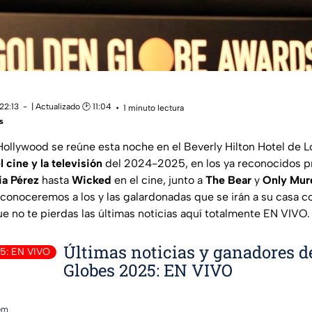
22:13
| Actualizado 🕑 11:04
1 minuto lectura
s
Hollywood se reúne esta noche en el Beverly Hilton Hotel de L
 cine y la televisión
del 2024-2025, en los ya reconocidos 
ia Pérez
hasta
Wicked
en el cine, junto a
The Bear
y
Only Murd
y conoceremos a los y las galardonadas que se irán a su casa c
e no te pierdas las últimas noticias aquí totalmente EN VIVO.
Últimas noticias y ganadores d
5: EN VIVO
Globes 2025: EN VIVO
 pm