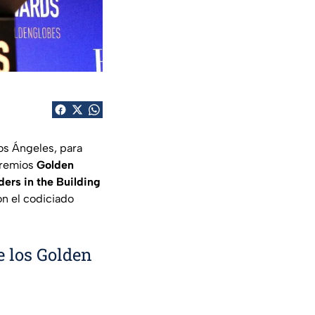
os Ángeles, para
premios
Golden
ers in the Building
on el codiciado
e los Golden