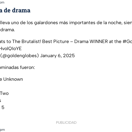
 pm
la de drama
e lleva uno de los galardones más importantes de la noche, s
 drama.
s to The Brutalist! Best Picture – Drama WINNER at the
#Go
yHvolQIoYE
 (@goldenglobes)
January 6, 2025
ominadas fueron:
e Unknown
 Two
s
 5
PUBLICIDAD
 pm