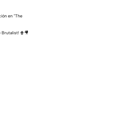
ción en "The
Brutalist! 🍿🎥