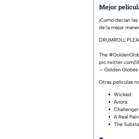
Mejor películ
¡Como decían las 
de la mejor mane
DRUMROLL PLEASE
The
#GoldenGlo
pic.twitter.com/i
— Golden Globes
Otras películas n
Wicked
Anora
Challenger
A Real Pain
The Subst