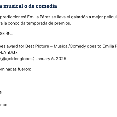
a musical o de comedia
predicciones! Emilia Pérez se lleva el galardón a mejor películ
ra la conocida temporada de premios.
 🥁...
bes
award for Best Picture – Musical/Comedy goes to Emilia P
iNzYhUktx
 (@goldenglobes)
January 6, 2025
ominadas fueron:
s
ance