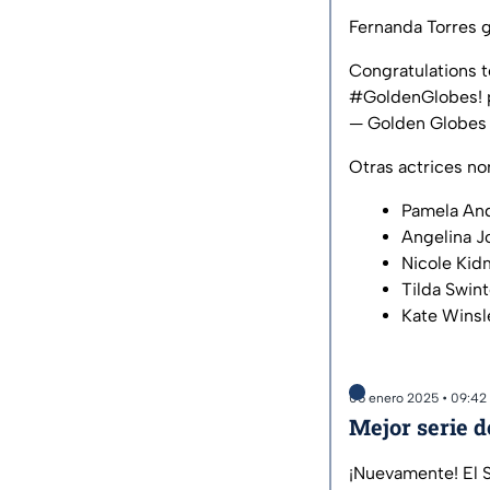
Fernanda Torres g
Congratulations t
#GoldenGlobes
!
— Golden Globes
Otras actrices no
Pamela And
Angelina Jo
Nicole Kid
Tilda Swin
Kate Winsl
05 enero 2025 • 09:42
Mejor serie 
¡Nuevamente! El S