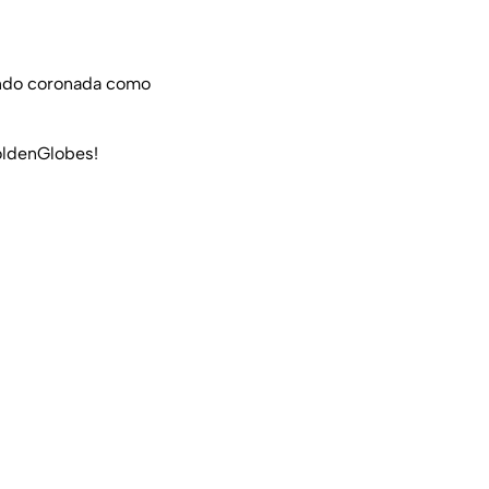
iendo coronada como
ldenGlobes
!