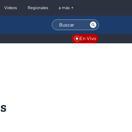
Regionales
Videos
a más +
En Vivo
os