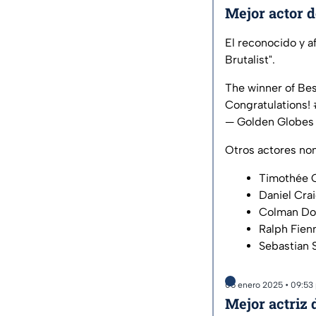
Mejor actor 
El reconocido y a
Brutalist".
The winner of Bes
Congratulations!
— Golden Globes
Otros actores no
Timothée 
Daniel Cra
Colman Do
Ralph Fien
Sebastian 
05 enero 2025 • 09:53
Mejor actriz