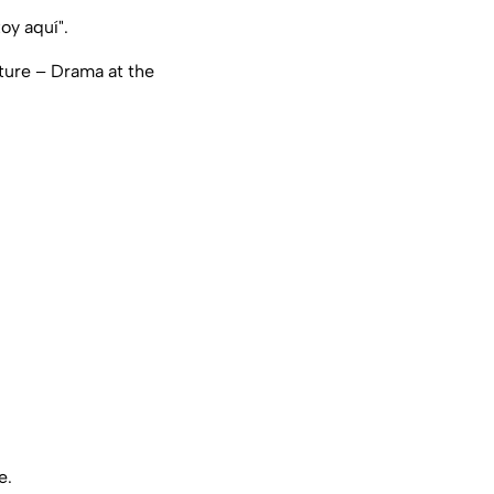
oy aquí".
ture – Drama at the
e.