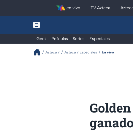
en vivo
TV Azteca
Aztec
Geek
Películas
Series
Especiales
Azteca 7
Azteca 7 Especiales
En vivo
Golden 
ganador