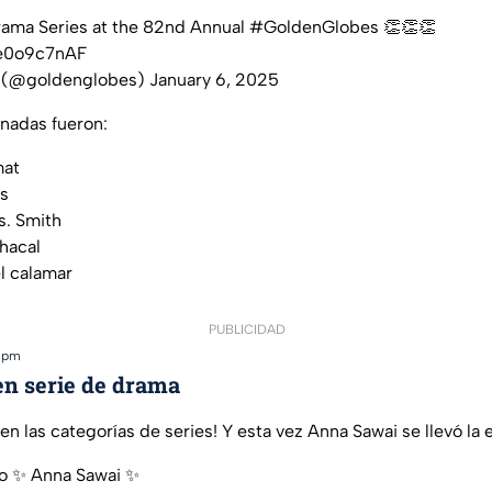
ama Series at the 82nd Annual
#GoldenGlobes
👏👏👏
re0o9c7nAF
 (@goldenglobes)
January 6, 2025
nadas fueron:
mat
s
s. Smith
chacal
l calamar
PUBLICIDAD
0 pm
en serie de drama
en las categorías de series! Y esta vez Anna Sawai se llevó la e
to ✨ Anna Sawai ✨