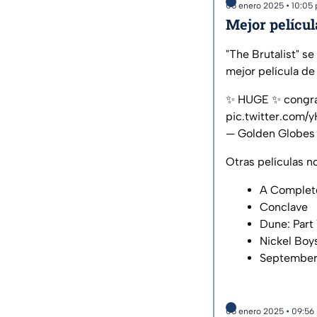
05 enero 2025 • 10:05
Mejor pelícu
"The Brutalist" s
mejor película de
✨ HUGE ✨ congrat
pic.twitter.com/
— Golden Globes
Otras películas n
A Complet
Conclave
Dune: Part
Nickel Boy
September
05 enero 2025 • 09:56