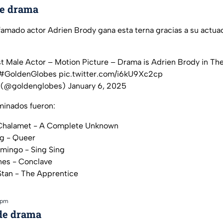
de drama
famado actor Adrien Brody gana esta terna gracias a su actua
t Male Actor – Motion Picture – Drama is Adrien Brody in The 
#GoldenGlobes
pic.twitter.com/i6kU9Xc2cp
 (@goldenglobes)
January 6, 2025
minados fueron:
Chalamet - A Complete Unknown
ig - Queer
mingo - Sing Sing
nes - Conclave
Stan - The Apprentice
 pm
 de drama