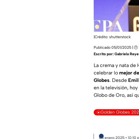
|Crédito: shutterstock
Publicado 05/01/2025 | 🕑 
Escrito por:
Gabriela Reye
La crema y nata de 
celebrar lo
mejor del
Globes
. Desde
Emil
en la televisión, ho
Globo de Oro, así qu
Golden Globes 202
05 enero 2025 • 10:10