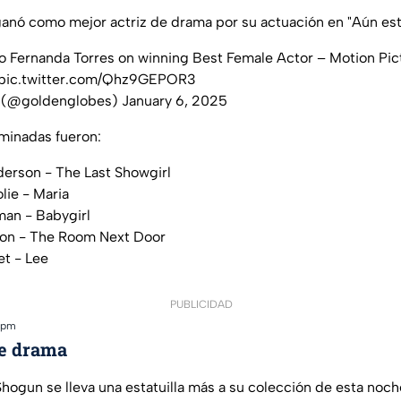
anó como mejor actriz de drama por su actuación en "Aún est
o Fernanda Torres on winning Best Female Actor – Motion Pic
pic.twitter.com/Qhz9GEPOR3
 (@goldenglobes)
January 6, 2025
minadas fueron:
erson - The Last Showgirl
lie - Maria
man - Babygirl
ton - The Room Next Door
et - Lee
PUBLICIDAD
 pm
de drama
hogun se lleva una estatuilla más a su colección de esta noch