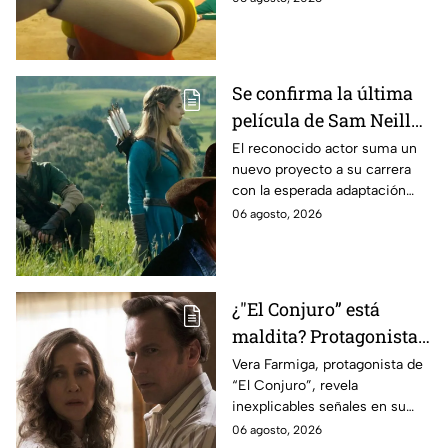
Se confirma la última
película de Sam Neill
antes de morir: esto es
El reconocido actor suma un
nuevo proyecto a su carrera
lo que se sabe hasta
con la esperada adaptación
ahora
cinematográfica del popular
06 agosto, 2026
videojuego.
¿"El Conjuro” está
maldita? Protagonista
revela INQUIETANTES
Vera Farmiga, protagonista de
“El Conjuro”, revela
señales en su cuerpo
inexplicables señales en su
durante la grabación de
cuerpo durante el rodaje de la
06 agosto, 2026
la película