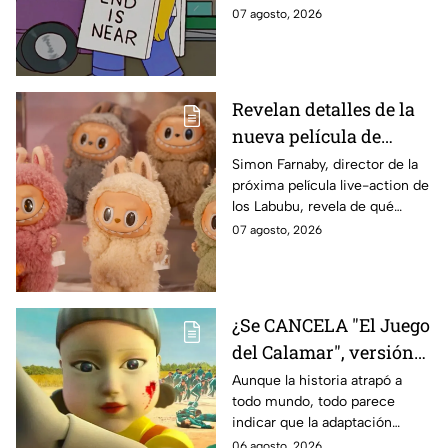
IMPACTANTE
sabe:
07 agosto, 2026
declaración
Revelan detalles de la
nueva película de
Labubu: de qué tratará
Simon Farnaby, director de la
próxima película live-action de
y cuándo se estrena
los Labubu, revela de qué
tratará la cinta. Aquí te
07 agosto, 2026
contamos los detalles.
¿Se CANCELA "El Juego
del Calamar", versión
Estados Unidos? Esto
Aunque la historia atrapó a
todo mundo, todo parece
es lo que se sabe al
indicar que la adaptación
momento
podría ser cancelada:
06 agosto, 2026