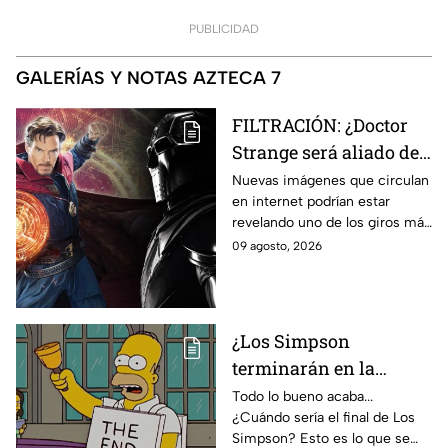
PUBLICIDAD
GALERÍAS Y NOTAS AZTECA 7
FILTRACIÓN: ¿Doctor
Strange será aliado de
Doctor Doom en
Nuevas imágenes que circulan
en internet podrían estar
Avengers: Doomsday?
revelando uno de los giros más
Esto revelan las nuevas
inesperados de Doctor Strange
09 agosto, 2026
imágenes filtradas
en Avengers: Doomsday.
¿Los Simpson
terminarán en la
temporada 40? Actriz
Todo lo bueno acaba...
¿Cuándo sería el final de Los
de Bart Simpson da
Simpson? Esto es lo que se