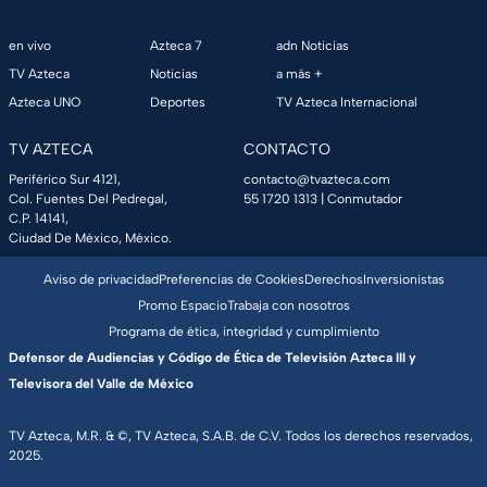
en vivo
Azteca 7
adn Noticias
TV Azteca
Noticias
a más +
Azteca UNO
Deportes
TV Azteca Internacional
TV AZTECA
CONTACTO
Periférico Sur 4121,
contacto@tvazteca.com
Col. Fuentes Del Pedregal,
55 1720 1313
| Conmutador
C.P. 14141,
Ciudad De México, México.
Aviso de privacidad
Preferencias de Cookies
Derechos
Inversionistas
Promo Espacio
Trabaja con nosotros
Programa de ética, integridad y cumplimiento
Defensor de Audiencias y Código de Ética de Televisión Azteca III y
Televisora del Valle de México
TV Azteca, M.R. & ©, TV Azteca, S.A.B. de C.V. Todos los derechos reservados,
2025.