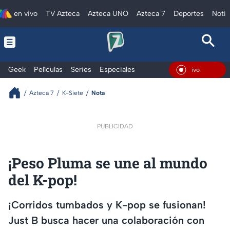
en vivo
TV Azteca
Azteca UNO
Azteca 7
Deportes
Notic
Geek
Películas
Series
Especiales
En Vivo
Azteca 7
K-Siete
Nota
PUBLICIDAD
¡Peso Pluma se une al mundo
del K-pop!
¡Corridos tumbados y K-pop se fusionan!
Just B busca hacer una colaboración con