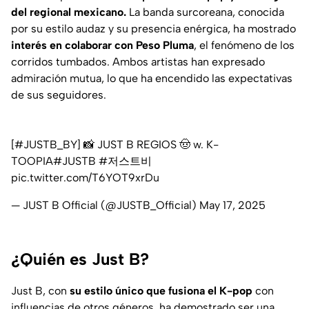
del regional mexicano.
La banda surcoreana, conocida
por su estilo audaz y su presencia enérgica, ha mostrado
interés en colaborar con Peso Pluma
, el fenómeno de los
corridos tumbados. Ambos artistas han expresado
admiración mutua, lo que ha encendido las expectativas
de sus seguidores.
[
#JUSTB_BY
] 📸 JUST B REGIOS 🤠 w. K-
TOOPIA
#JUSTB
#저스트비
pic.twitter.com/T6YOT9xrDu
— JUST B Official (@JUSTB_Official)
May 17, 2025
¿Quién es Just B?
Just B, con
su estilo único que fusiona el K-pop
con
influencias de otros géneros, ha demostrado ser una