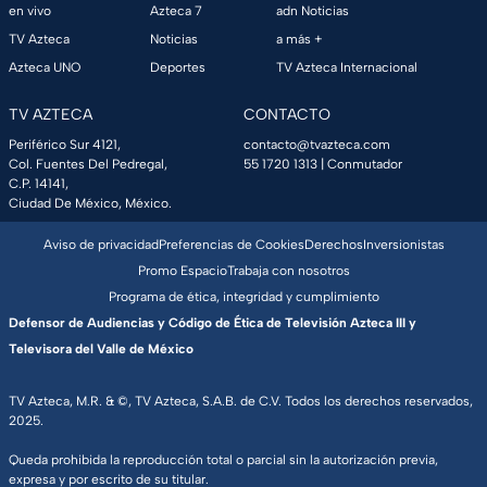
en vivo
Azteca 7
adn Noticias
TV Azteca
Noticias
a más +
Azteca UNO
Deportes
TV Azteca Internacional
TV AZTECA
CONTACTO
Periférico Sur 4121,
contacto@tvazteca.com
Col. Fuentes Del Pedregal,
55 1720 1313
| Conmutador
C.P. 14141,
Ciudad De México, México.
Aviso de privacidad
Preferencias de Cookies
Derechos
Inversionistas
Promo Espacio
Trabaja con nosotros
Programa de ética, integridad y cumplimiento
Defensor de Audiencias y Código de Ética de Televisión Azteca III y
Televisora del Valle de México
TV Azteca, M.R. & ©, TV Azteca, S.A.B. de C.V. Todos los derechos reservados,
2025.
Queda prohibida la reproducción total o parcial sin la autorización previa,
expresa y por escrito de su titular.