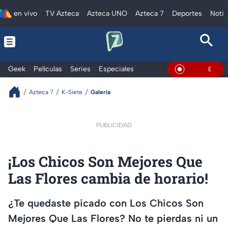
en vivo
TV Azteca
Azteca UNO
Azteca 7
Deportes
Notic
Geek
Películas
Series
Especiales
En Vivo
Azteca 7
K-Siete
Galería
PUBLICIDAD
¡Los Chicos Son Mejores Que
Las Flores cambia de horario!
¿Te quedaste picado con Los Chicos Son
Mejores Que Las Flores? No te pierdas ni un