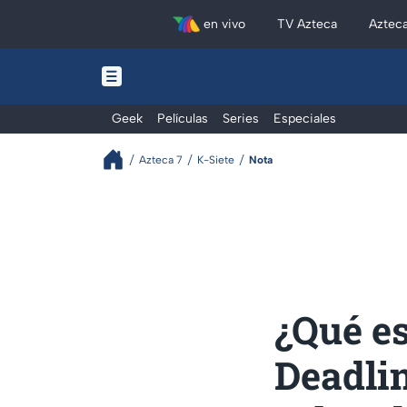
en vivo
TV Azteca
Aztec
Geek
Películas
Series
Especiales
Azteca 7
K-Siete
Nota
¿Qué e
Deadlin