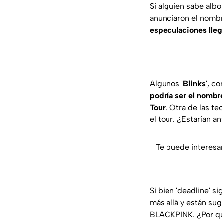
Si alguien sabe albo
anunciaron el nombr
especulaciones lle
Algunos '
Blinks
', c
podría ser el nomb
Tour
. Otra de las t
el tour. ¿Estarían a
Te puede interesa
Si bien 'deadline' si
más allá y están su
BLACKPINK. ¿Por qu