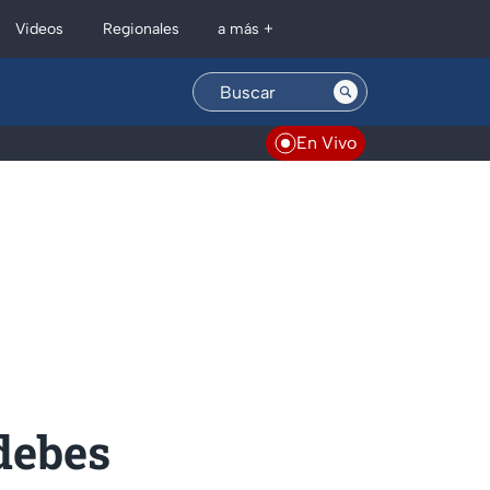
Regionales
Videos
a más +
En Vivo
 debes