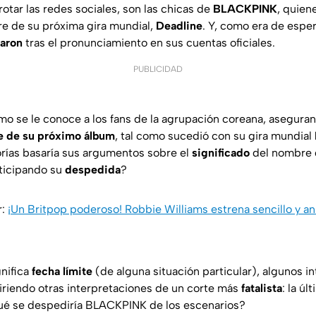
rotar las redes sociales, son las chicas de
BLACKPINK
, quien
e de su próxima gira mundial,
Deadline
. Y, como era de espe
garon
tras el pronunciamiento en sus cuentas oficiales.
PUBLICIDAD
omo se le conoce a los fans de la agrupación coreana, asegura
re de su próximo álbum
, tal como sucedió con su gira mundial
eorías basaría sus argumentos sobre el
significado
del nombre q
nticipando su
despedida
?
r:
¡Un Britpop poderoso! Robbie Williams estrena sencillo y a
gnifica
fecha límite
(de alguna situación particular), algunos i
giriendo otras interpretaciones de un corte más
fatalista
: la úl
é se despediría BLACKPINK de los escenarios?