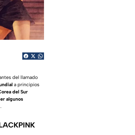
antes del llamado
undial
a principios
Corea del Sur
ner algunos
.
 BLACKPINK