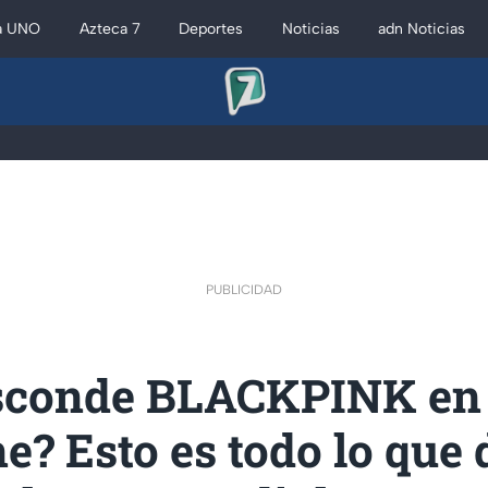
a UNO
Azteca 7
Deportes
Noticias
adn Noticias
PUBLICIDAD
sconde BLACKPINK en
e? Esto es todo lo que