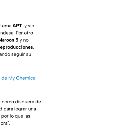
l tema
APT
. y sin
ndesa. Por otro
 Maroon 5
y no
 reproducciones
.
ando seguir su
de de My Chemical
e como disquera de
d para lograr una
 por lo que las
ora".