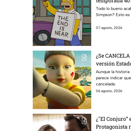
temporada 40?
da IMPACTANT
Todo lo bueno acaba
Simpson? Esto es 
07 agosto, 2026
¿Se CANCELA "
versión Estado
se sabe al mo
Aunque la historia
parece indicar que
cancelada:
06 agosto, 2026
¿"El Conjuro” 
Protagonista