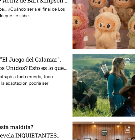
 Actriz de Bart Simpson
E declaración
... ¿Cuándo sería el final de Los
lo que se sabe:
El Juego del Calamar",
s Unidos? Esto es lo que
mento
 atrapó a todo mundo, todo
 la adaptación podría ser
está maldita?
 revela INQUIETANTES