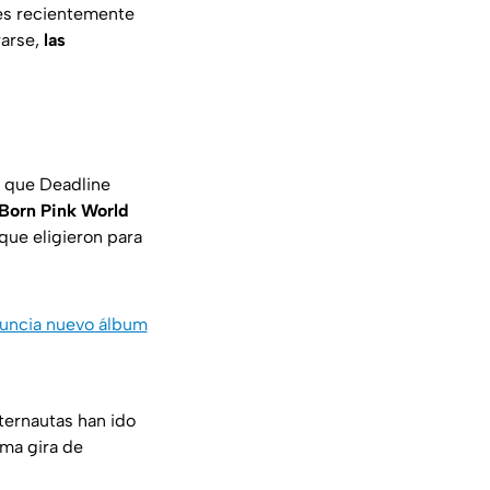
es recientemente
rarse,
las
n que Deadline
Born Pink World
ue eligieron para
nuncia nuevo álbum
nternautas han ido
tima gira de