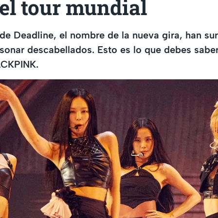
el tour mundial
 de Deadline, el nombre de la nueva gira, han s
sonar descabellados. Esto es lo que debes saber
ACKPINK.