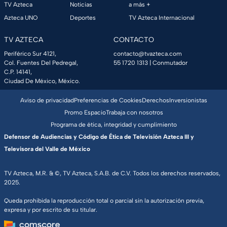
TV Azteca
Noticias
a más +
Azteca UNO
Deportes
TV Azteca Internacional
TV AZTECA
CONTACTO
Periférico Sur 4121,
contacto@tvazteca.com
Col. Fuentes Del Pedregal,
55 1720 1313
| Conmutador
C.P. 14141,
Ciudad De México, México.
Aviso de privacidad
Preferencias de Cookies
Derechos
Inversionistas
Promo Espacio
Trabaja con nosotros
Programa de ética, integridad y cumplimiento
Defensor de Audiencias y Código de Ética de Televisión Azteca III y
Televisora del Valle de México
TV Azteca, M.R. & ©, TV Azteca, S.A.B. de C.V. Todos los derechos reservados,
2025.
Queda prohibida la reproducción total o parcial sin la autorización previa,
expresa y por escrito de su titular.