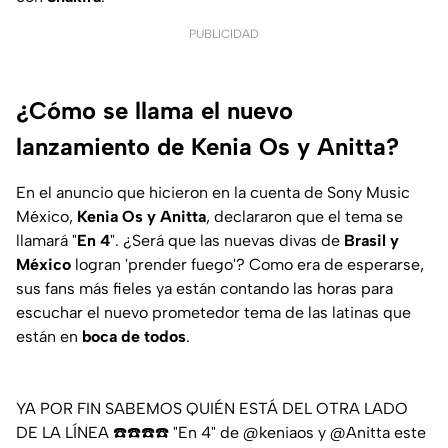
PUBLICIDAD
¿Cómo se llama el nuevo
lanzamiento de Kenia Os y Anitta?
En el anuncio que hicieron en la cuenta de Sony Music
México,
Kenia Os y Anitta
, declararon que el tema se
llamará "
En 4
". ¿Será que las nuevas divas de
Brasil y
México
logran 'prender fuego'? Como era de esperarse,
sus fans más fieles ya están contando las horas para
escuchar el nuevo prometedor tema de las latinas que
están en
boca de todos
.
YA POR FIN SABEMOS QUIÉN ESTÁ DEL OTRA LADO
DE LA LÍNEA ☎️☎️☎️☎️ "En 4" de
@keniaos
y
@Anitta
este