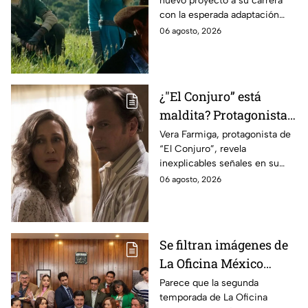
nuevo proyecto a su carrera
lo que se sabe hasta
con la esperada adaptación
ahora
cinematográfica del popular
06 agosto, 2026
videojuego.
¿"El Conjuro” está
maldita? Protagonista
revela INQUIETANTES
Vera Farmiga, protagonista de
“El Conjuro”, revela
señales en su cuerpo
inexplicables señales en su
durante la grabación de
cuerpo durante el rodaje de la
06 agosto, 2026
la película
película
Se filtran imágenes de
La Oficina México
temporada 2 y un
Parece que la segunda
temporada de La Oficina
detalle desata teorías