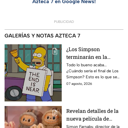
Azteca 7 en Google News!
PUBLICIDAD
GALERÍAS Y NOTAS AZTECA 7
¿Los Simpson
terminarán en la
temporada 40? Actriz
Todo lo bueno acaba...
¿Cuándo sería el final de Los
de Bart Simpson da
Simpson? Esto es lo que se
IMPACTANTE
sabe:
07 agosto, 2026
declaración
Revelan detalles de la
nueva película de
Labubu: de qué tratará
Simon Farnaby, director de la