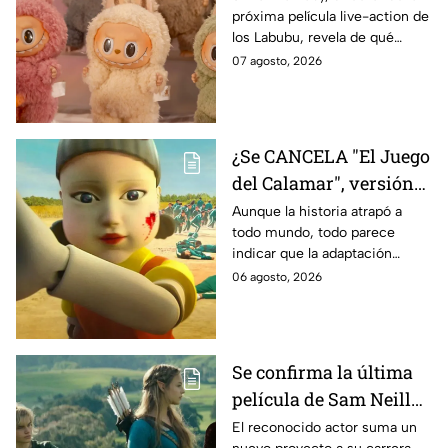
próxima película live-action de
y cuándo se estrena
los Labubu, revela de qué
tratará la cinta. Aquí te
07 agosto, 2026
contamos los detalles.
¿Se CANCELA "El Juego
del Calamar", versión
Estados Unidos? Esto
Aunque la historia atrapó a
todo mundo, todo parece
es lo que se sabe al
indicar que la adaptación
momento
podría ser cancelada:
06 agosto, 2026
Se confirma la última
película de Sam Neill
antes de morir: esto es
El reconocido actor suma un