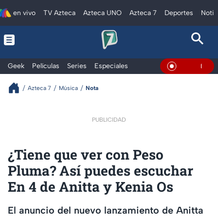
en vivo
TV Azteca
Azteca UNO
Azteca 7
Deportes
Notic
Geek
Películas
Series
Especiales
En Vivo
Azteca 7
Música
Nota
PUBLICIDAD
¿Tiene que ver con Peso
Pluma? Así puedes escuchar
En 4 de Anitta y Kenia Os
El anuncio del nuevo lanzamiento de Anitta