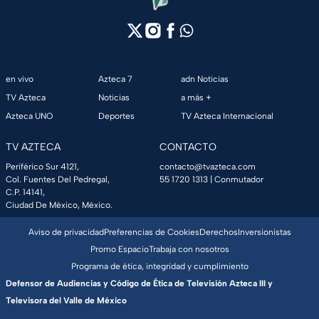
en vivo
Azteca 7
adn Noticias
TV Azteca
Noticias
a más +
Azteca UNO
Deportes
TV Azteca Internacional
TV AZTECA
CONTACTO
Periférico Sur 4121,
contacto@tvazteca.com
Col. Fuentes Del Pedregal,
55 1720 1313
| Conmutador
C.P. 14141,
Ciudad De México, México.
Aviso de privacidad
Preferencias de Cookies
Derechos
Inversionistas
Promo Espacio
Trabaja con nosotros
Programa de ética, integridad y cumplimiento
Defensor de Audiencias y Código de Ética de Televisión Azteca III y
Televisora del Valle de México