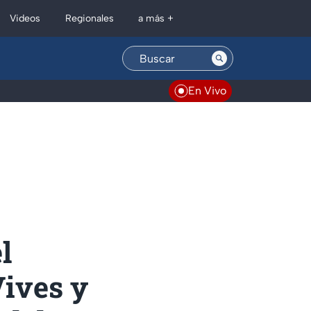
Regionales
Videos
a más +
En Vivo
l
Vives y