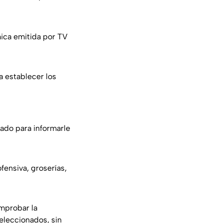
mica emitida por TV
a establecer los
tado para informarle
fensiva, groserías,
omprobar la
eleccionados, sin