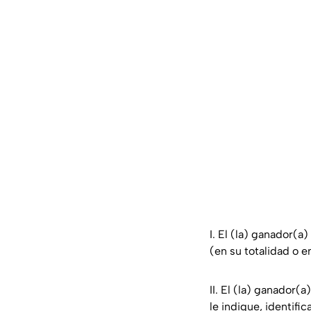
I. El (la) ganador(a
(en su totalidad o e
II. El (la) ganador(
le indique, identifi