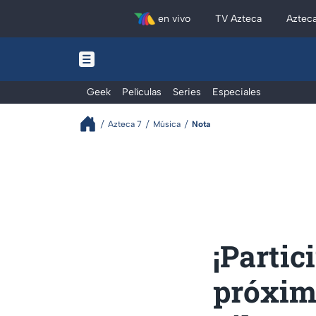
en vivo
TV Azteca
Aztec
Geek
Películas
Series
Especiales
Azteca 7
Música
Nota
¡Partic
próximo