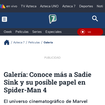
en vivo
TV Azteca
Azteca UNO
Azteca 7
Deportes
Notic
Geek
Películas
Series
Especiales
En Viv
Azteca 7
Películas
Galería
PUBLICIDAD
Galería: Conoce más a Sadie
Sink y su posible papel en
Spider-Man 4
El universo cinematográfico de Marvel