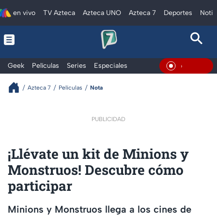
en vivo
TV Azteca
Azteca UNO
Azteca 7
Deportes
Notic
Geek
Películas
Series
Especiales
En Vivo
Azteca 7
Películas
Nota
PUBLICIDAD
¡Llévate un kit de Minions y
Monstruos! Descubre cómo
participar
Minions y Monstruos llega a los cines de