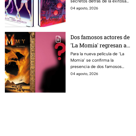
secretos detrás de la exitosa
inéditas: ¿se venderá
película gracias a un nuevo
04 agosto, 2026
en México?
libro de arte oficial. Te
decimos si llegará a México.
Dos famosos actores de
'La Momia' regresan a
la nueva película;
Para la nueva película de ‘La
Momia’ se confirma la
descubre de quiénes se
presencia de dos famosos
tratan
actores, ya se dio a conocer
04 agosto, 2026
de quiénes se tratan y cuándo
se estrena