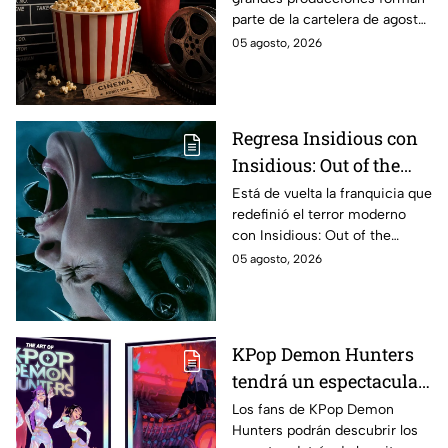
con Anne Hathaway.
parte de la cartelera de agosto
Esta es la lista
en México.
05 agosto, 2026
completa de los
estrenos en cines para
agosto de 2026 en
México
Regresa Insidious con
Insidious: Out of the
Further; esto revela el
Está de vuelta la franquicia que
redefinió el terror moderno
aterrador primer tráiler
con Insidious: Out of the
Further. Te contamos todo lo
05 agosto, 2026
que se sabe de la película para
que no te la pierdas.
KPop Demon Hunters
tendrá un espectacular
libro de arte con más de
Los fans de KPop Demon
Hunters podrán descubrir los
500 ilustraciones