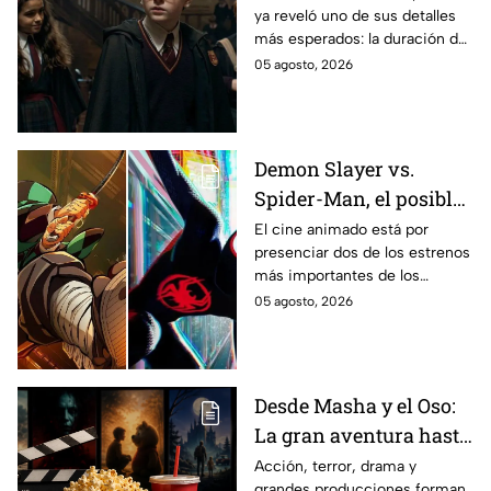
ya reveló uno de sus detalles
Potter y emocionará a
más esperados: la duración de
los fans de los libros
la primera temporada basada
05 agosto, 2026
en los libros de J.K. Rowling.
Demon Slayer vs.
Spider-Man, el posible
gran enfrentamiento
El cine animado está por
presenciar dos de los estrenos
en taquilla del 2027
más importantes de los
últimos años.
05 agosto, 2026
Desde Masha y el Oso:
La gran aventura hasta
El Final de la Calle Oak
Acción, terror, drama y
grandes producciones forman