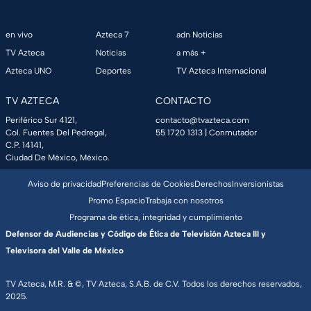
en vivo
Azteca 7
adn Noticias
TV Azteca
Noticias
a más +
Azteca UNO
Deportes
TV Azteca Internacional
TV AZTECA
CONTACTO
Periférico Sur 4121,
contacto@tvazteca.com
Col. Fuentes Del Pedregal,
55 1720 1313
| Conmutador
C.P. 14141,
Ciudad De México, México.
Aviso de privacidad
Preferencias de Cookies
Derechos
Inversionistas
Promo Espacio
Trabaja con nosotros
Programa de ética, integridad y cumplimiento
Defensor de Audiencias y Código de Ética de Televisión Azteca III y
Televisora del Valle de México
TV Azteca, M.R. & ©, TV Azteca, S.A.B. de C.V. Todos los derechos reservados,
2025.