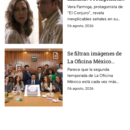
revela INQUIETANTES
Vera Farmiga, protagonista de
“El Conjuro”, revela
señales en su cuerpo
inexplicables señales en su
durante la grabación de
cuerpo durante el rodaje de la
06 agosto, 2026
la película
película
Se filtran imágenes de
La Oficina México
temporada 2 y un
Parece que la segunda
temporada de La Oficina
detalle desata teorías
México está cada vez más
entre los fans
cerca, pues el elenco ya se
06 agosto, 2026
encuentra en grabaciones y ya
se filtraron las primeras
imágenes del set.