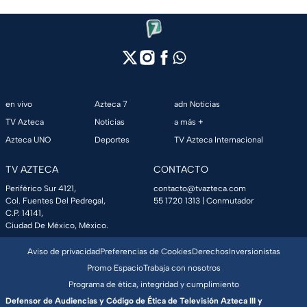
en vivo
Azteca 7
adn Noticias
TV Azteca
Noticias
a más +
Azteca UNO
Deportes
TV Azteca Internacional
TV AZTECA
CONTACTO
Periférico Sur 4121,
contacto@tvazteca.com
Col. Fuentes Del Pedregal,
55 1720 1313
| Conmutador
C.P. 14141,
Ciudad De México, México.
Aviso de privacidad
Preferencias de Cookies
Derechos
Inversionistas
Promo Espacio
Trabaja con nosotros
Programa de ética, integridad y cumplimiento
Defensor de Audiencias y Código de Ética de Televisión Azteca III y