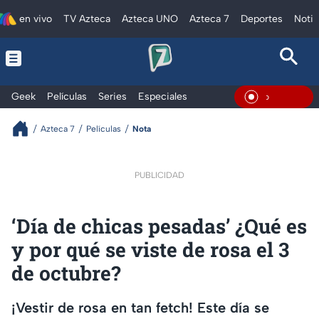
en vivo
TV Azteca
Azteca UNO
Azteca 7
Deportes
Notic
Geek
Películas
Series
Especiales
En Vivo
Azteca 7
Películas
Nota
PUBLICIDAD
‘Día de chicas pesadas’ ¿Qué es
y por qué se viste de rosa el 3
de octubre?
¡Vestir de rosa en tan fetch! Este día se