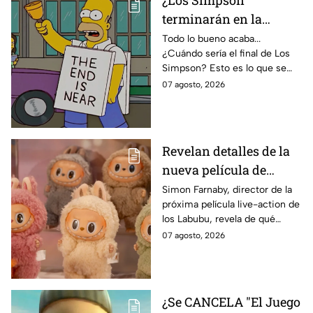
terminarán en la
temporada 40? Actriz
Todo lo bueno acaba...
¿Cuándo sería el final de Los
de Bart Simpson da
Simpson? Esto es lo que se
IMPACTANTE
sabe:
07 agosto, 2026
declaración
Revelan detalles de la
nueva película de
Labubu: de qué tratará
Simon Farnaby, director de la
próxima película live-action de
y cuándo se estrena
los Labubu, revela de qué
tratará la cinta. Aquí te
07 agosto, 2026
contamos los detalles.
¿Se CANCELA "El Juego