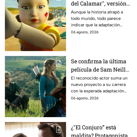
del Calamar", versión
Estados Unidos? Esto
Aunque la historia atrapó a
todo mundo, todo parece
es lo que se sabe al
indicar que la adaptación
momento
podría ser cancelada:
06 agosto, 2026
Se confirma la última
película de Sam Neill
antes de morir: esto es
El reconocido actor suma un
nuevo proyecto a su carrera
lo que se sabe hasta
con la esperada adaptación
ahora
cinematográfica del popular
06 agosto, 2026
videojuego.
¿"El Conjuro” está
maldita? Protagonista