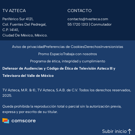
TV AZTECA
CONTACTO
Periférico Sur 4121,
contacto@tvazteca.com
Col. Fuentes Del Pedregal,
55 1720 1313
| Conmutador
C.P. 14141,
Ciudad De México, México.
Aviso de privacidad
Preferencias de Cookies
Derechos
Inversionistas
Promo Espacio
Trabaja con nosotros
Programa de ética, integridad y cumplimiento
Defensor de Audiencias y Código de Ética de Televisión Azteca III y
Televisora del Valle de México
TV Azteca, M.R. & ©, TV Azteca, S.A.B. de C.V. Todos los derechos reservados,
2025.
Queda prohibida la reproducción total o parcial sin la autorización previa,
expresa y por escrito de su titular.
Subir inicio