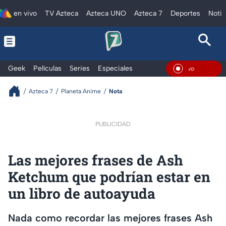
en vivo
TV Azteca
Azteca UNO
Azteca 7
Deportes
Notic
Geek
Películas
Series
Especiales
En Viv
Azteca 7
Planeta Anime
Nota
PUBLICIDAD
Las mejores frases de Ash
Ketchum que podrían estar en
un libro de autoayuda
Nada como recordar las mejores frases Ash