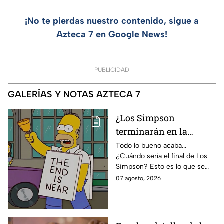
¡No te pierdas nuestro contenido, sigue a
Azteca 7 en Google News!
PUBLICIDAD
GALERÍAS Y NOTAS AZTECA 7
¿Los Simpson
terminarán en la
temporada 40? Actriz
Todo lo bueno acaba...
¿Cuándo sería el final de Los
de Bart Simpson da
Simpson? Esto es lo que se
IMPACTANTE
sabe:
07 agosto, 2026
declaración