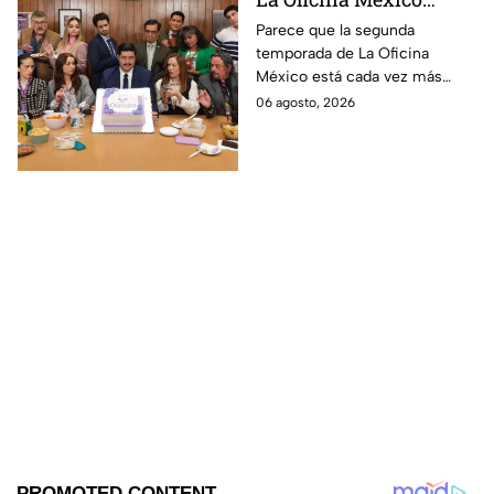
temporada 2 y un
Parece que la segunda
temporada de La Oficina
detalle desata teorías
México está cada vez más
entre los fans
cerca, pues el elenco ya se
06 agosto, 2026
encuentra en grabaciones y ya
se filtraron las primeras
imágenes del set.