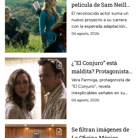
película de Sam Neill
antes de morir: esto es
El reconocido actor suma un
nuevo proyecto a su carrera
lo que se sabe hasta
con la esperada adaptación
ahora
cinematográfica del popular
06 agosto, 2026
videojuego.
¿"El Conjuro” está
maldita? Protagonista
revela INQUIETANTES
Vera Farmiga, protagonista de
“El Conjuro”, revela
señales en su cuerpo
inexplicables señales en su
durante la grabación de
cuerpo durante el rodaje de la
06 agosto, 2026
la película
película
Se filtran imágenes de
La Oficina México