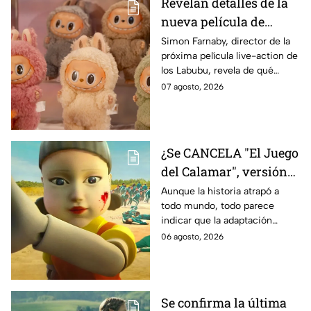
Revelan detalles de la
nueva película de
Labubu: de qué tratará
Simon Farnaby, director de la
próxima película live-action de
y cuándo se estrena
los Labubu, revela de qué
tratará la cinta. Aquí te
07 agosto, 2026
contamos los detalles.
¿Se CANCELA "El Juego
del Calamar", versión
Estados Unidos? Esto
Aunque la historia atrapó a
todo mundo, todo parece
es lo que se sabe al
indicar que la adaptación
momento
podría ser cancelada:
06 agosto, 2026
Se confirma la última