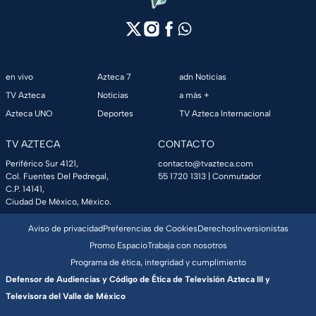
en vivo
Azteca 7
adn Noticias
TV Azteca
Noticias
a más +
Azteca UNO
Deportes
TV Azteca Internacional
TV AZTECA
CONTACTO
Periférico Sur 4121,
contacto@tvazteca.com
Col. Fuentes Del Pedregal,
55 1720 1313
| Conmutador
C.P. 14141,
Ciudad De México, México.
Aviso de privacidad
Preferencias de Cookies
Derechos
Inversionistas
Promo Espacio
Trabaja con nosotros
Programa de ética, integridad y cumplimiento
Defensor de Audiencias y Código de Ética de Televisión Azteca III y
Televisora del Valle de México