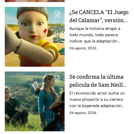
¿Se CANCELA "El Juego
del Calamar", versión
Estados Unidos? Esto
Aunque la historia atrapó a
todo mundo, todo parece
es lo que se sabe al
indicar que la adaptación
momento
podría ser cancelada:
06 agosto, 2026
Se confirma la última
película de Sam Neill
antes de morir: esto es
El reconocido actor suma un
nuevo proyecto a su carrera
lo que se sabe hasta
con la esperada adaptación
ahora
cinematográfica del popular
06 agosto, 2026
videojuego.