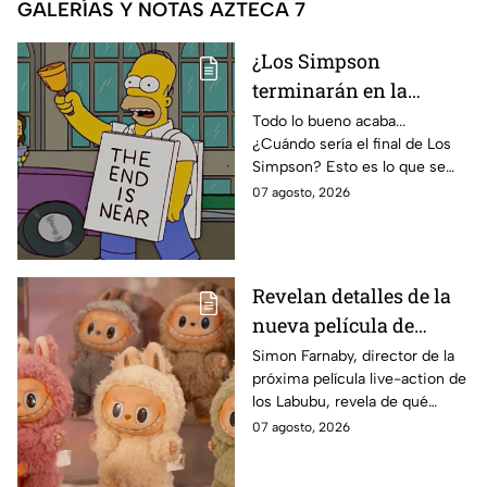
GALERÍAS Y NOTAS AZTECA 7
¿Los Simpson
terminarán en la
temporada 40? Actriz
Todo lo bueno acaba...
¿Cuándo sería el final de Los
de Bart Simpson da
Simpson? Esto es lo que se
IMPACTANTE
sabe:
07 agosto, 2026
declaración
Revelan detalles de la
nueva película de
Labubu: de qué tratará
Simon Farnaby, director de la
próxima película live-action de
y cuándo se estrena
los Labubu, revela de qué
tratará la cinta. Aquí te
07 agosto, 2026
contamos los detalles.