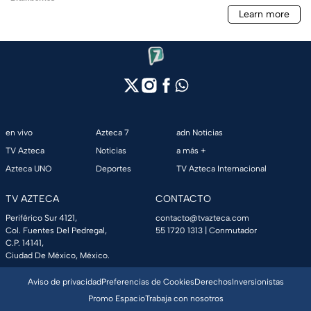
en vivo
Azteca 7
adn Noticias
TV Azteca
Noticias
a más +
Azteca UNO
Deportes
TV Azteca Internacional
TV AZTECA
CONTACTO
Periférico Sur 4121,
contacto@tvazteca.com
Col. Fuentes Del Pedregal,
55 1720 1313
| Conmutador
C.P. 14141,
Ciudad De México, México.
Aviso de privacidad
Preferencias de Cookies
Derechos
Inversionistas
Promo Espacio
Trabaja con nosotros