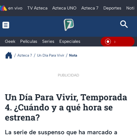
en vivo
TV Azteca
Azteca UNO
Azteca 7
Deportes
Notic
Geek
Películas
Series
Especiales
En Vivo
Azteca 7
Un Día Para Vivir
Nota
PUBLICIDAD
Un Día Para Vivir, Temporada
4. ¿Cuándo y a qué hora se
estrena?
La serie de suspenso que ha marcado a