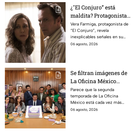
¿"El Conjuro” está
maldita? Protagonista
revela INQUIETANTES
Vera Farmiga, protagonista de
“El Conjuro”, revela
señales en su cuerpo
inexplicables señales en su
durante la grabación de
cuerpo durante el rodaje de la
06 agosto, 2026
la película
película
Se filtran imágenes de
La Oficina México
temporada 2 y un
Parece que la segunda
temporada de La Oficina
detalle desata teorías
México está cada vez más
entre los fans
cerca, pues el elenco ya se
06 agosto, 2026
encuentra en grabaciones y ya
se filtraron las primeras
imágenes del set.