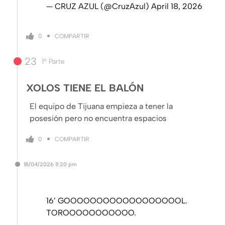
— CRUZ AZUL (@CruzAzul)
April 18, 2026
COMPARTIR
0
23
1º Parte
XOLOS TIENE EL BALÓN
El equipo de Tijuana empieza a tener la
posesión pero no encuentra espacios
COMPARTIR
0
18/04/2026
11:20 pm
16’ GOOOOOOOOOOOOOOOOOOL.
TOROOOOOOOOOOO.