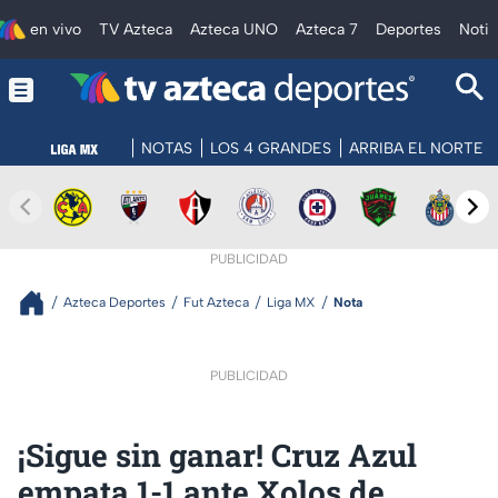
en vivo
TV Azteca
Azteca UNO
Azteca 7
Deportes
Notic
NOTAS
LOS 4 GRANDES
ARRIBA EL NORTE
PUBLICIDAD
Azteca Deportes
Fut Azteca
Liga MX
Nota
PUBLICIDAD
¡Sigue sin ganar! Cruz Azul
empata 1-1 ante Xolos de