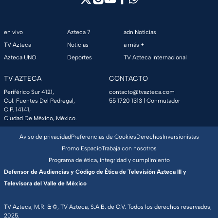
en vivo
Azteca 7
adn Noticias
TV Azteca
Noticias
a más +
Azteca UNO
Deportes
TV Azteca Internacional
TV AZTECA
CONTACTO
Periférico Sur 4121,
contacto@tvazteca.com
Col. Fuentes Del Pedregal,
55 1720 1313
| Conmutador
C.P. 14141,
Ciudad De México, México.
Aviso de privacidad
Preferencias de Cookies
Derechos
Inversionistas
Promo Espacio
Trabaja con nosotros
Programa de ética, integridad y cumplimiento
Defensor de Audiencias y Código de Ética de Televisión Azteca III y
Televisora del Valle de México
TV Azteca, M.R. & ©, TV Azteca, S.A.B. de C.V. Todos los derechos reservados,
2025.