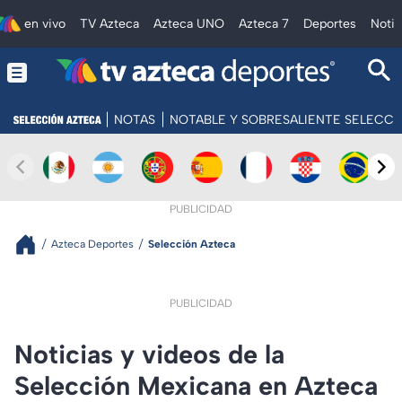
en vivo
TV Azteca
Azteca UNO
Azteca 7
Deportes
Notic
NOTAS
NOTABLE Y SOBRESALIENTE SELECC
PUBLICIDAD
Azteca Deportes
Selección Azteca
PUBLICIDAD
Noticias y videos de la
Selección Mexicana en Azteca