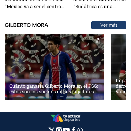
''México va a ser el centro
''Sudáfrica es una
del futbol''
incógnita''
GILBERTO MORA
Ver más
Impact
Cuánto ganaría Gilberto Mora en el PSG:
derrot
estos son los sueldos de sus jugadores
valios