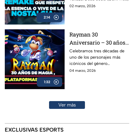
02 marzo, 2026
2:14
Rayman 30
Aniversario – 30 años
de magia, plataformas
Celebramos tres décadas de
uno de los personajes más
y legado
icónicos del género
plataforma: Rayman cumple 30
04 marzo, 2026
años y repasamos su impacto
1:32
en la industria
Ver más
EXCLUSIVAS ESPORTS