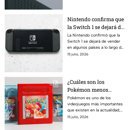
consola.
Nintendo confirma que
la Switch 1 se dejará de
vender; ¿qué países
La Nintendo confirmó que la
Switch 1 se dejará de vender
serán afectados?
en algunos países a lo largo del
mundo. Conoce cuáles serán y
15 julio, 2026
qué razón hay detrás de esto.
¿Cuáles son los
Pokémon menos
usados en la historia de
Pokémon es uno de los
videojuegos más importantes
los videojuegos y por
que existen en la actualidad;
qué?
sin embargo, existen algunos
15 julio, 2026
personajes que no son tan
utilizados.