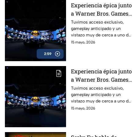
Roblox, Minecraft y Fortnite, y
Experiencia épica junto
cómo Alternia busca redefinir
a Warner Bros. Games
el entretenimiento para las
nuevas generaciones
antes del estreno de
Tuvimos acceso exclusivo,
gameplay anticipado y un
LEGO Batman: El
vistazo muy de cerca a uno de
Legado del Caballero de
los lanzamientos más
15 mayo, 2026
la Noche
esperados para fans de
2:59
Batman y LEGO: LEGO
Batman: El Legado del
Caballero de la Noche
Experiencia épica junto
a Warner Bros. Games
antes del estreno de
Tuvimos acceso exclusivo,
gameplay anticipado y un
LEGO Batman: El
vistazo muy de cerca a uno de
Legado del Caballero de
los lanzamientos más
15 mayo, 2026
la Noche
esperados para fans de
Batman y LEGO: LEGO
Batman: El Legado del
Caballero de la Noche