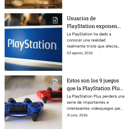
grandes sorpresas del año
Usuarios de
PlayStation exponen
dura realidad que
La PlayStation ha dado a
conocer una realidad
afecta a los juegos
realmente triste que afecta
físicos
directamente a los juegos
03 agosto, 2026
físicos. ¿Qué es lo último que
se sabe al respecto?
Estos son los 9 juegos
que la PlayStation Plus
PERDERÁ en agosto
La PlayStation Plus perderá una
serie de importantes e
2026
interesantes videojuegos para
agosto del 2026. Por tal
31 julio, 2026
motivo, aquí conocerás más al
respecto.