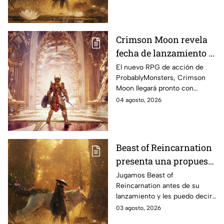
puede jugarse en PlayStation
5, Xbox Series X|S, Xbox
Game Pass y PC a través de
Steam
Crimson Moon revela
fecha de lanzamiento y
apuesta por acción
El nuevo RPG de acción de
ProbablyMonsters, Crimson
brutal con una banda
Moon llegará pronto con
sonora de metal
cooperativo, combates
04 agosto, 2026
desafiantes y música original
creada por reconocidos
artistas del metal
Beast of Reincarnation
presenta una propuesta
visualmente hermosa
Jugamos Beast of
Reincarnation antes de su
lanzamiento y les puedo decir
algo: este juego tiene todo
03 agosto, 2026
para convertirse en una de las