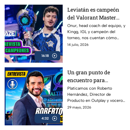
Leviatán es campeón
del Valorant Master
Londres 2026 |
Onur, head coach del equipo, y
Kingg, IGL y campeón del
Entrevista con Onur y
torneo, nos cuentan cómo
Kingg
vivieron el camino hacia el
14 julio, 2026
título, las claves de la victoria,
16:18
los momentos más
complicados del campeonato y
lo que significa este logro para
Un gran punto de
Latinoamérica.
encuentro para
conectar con más
Platicamos con Roberto
Hernández, Director de
gamers | Entrevista con
Producto en Outplay y vocero
Roberto Hernández
de Alternia, sobre el
29 mayo, 2026
crecimiento del gaming social
4:32
en México y Latinoamérica, el
impacto de plataformas como