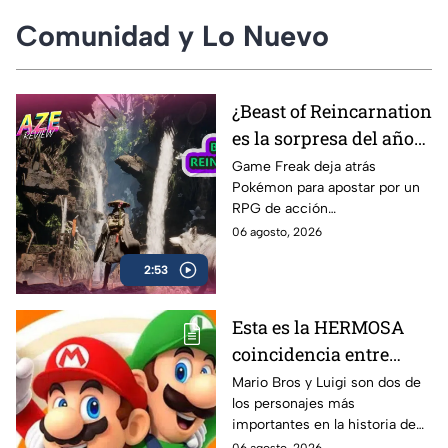
Comunidad y Lo Nuevo
¿Beast of Reincarnation
es la sorpresa del año? |
AZE Review
Game Freak deja atrás
Pokémon para apostar por un
RPG de acción
completamente diferente.
06 agosto, 2026
¿Beast of Reincarnation
2:53
cumple con las expectativas o
se queda a medio camino? En
nuestro AZE Review te lo
Esta es la HERMOSA
contamos
coincidencia entre
Mario Bros y Luigi que
Mario Bros y Luigi son dos de
los personajes más
pocos conocen
importantes en la historia de
los videojuegos; sin embargo,