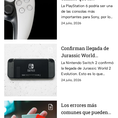
PlayStation 6 tendría
La PlayStation 6 podría ser una
de las consolas más
respecto a la PS5
importantes para Sony, por lo
que estos tendrán cambios
24 julio, 2026
principales respecto a la
PlayStation 5.
Confirman llegada de
Jurassic World
Evolution 2 para la
La Nintendo Switch 2 confirmó
la llegada de Jurassic World 2
Nintendo Switch 2; esto
Evolution. Esto es lo que
se sabe
tienes que saber respecto al
24 julio, 2026
arribo de este videojuego.
Los errores más
comunes que pueden