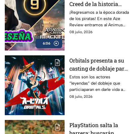
Creed de la historia
regresó? 🏴‍☠️ | Reseña
¡Regresamos a la época dorada
de los piratas! En este Aze
Black Flag Resynced |
Review entramos al Animus
AZE Review
para analizar a fondo
08 julio, 2026
Assassin’s Creed Black Flag
6:06
Resynced, el esperado remake
de una de las joyas más
queridas de Ubisoft.
Orbitals presenta a su
casting de doblaje para
dar voz a su juego
Estos son los actores
“leyendas” del dobleje que
cooperativo inspirado
particiaparan en darle vida a
en el anime retro
Orbitals en español latino, que
08 julio, 2026
ya puede jugar la demo
gratuita
PlayStation salta la
barrera; buscarán