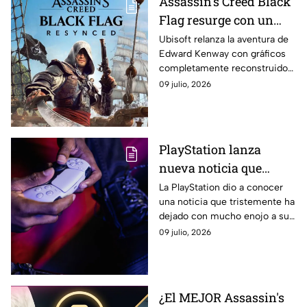
Assassin’s Creed Black
Flag resurge con un
remake que moderniza
Ubisoft relanza la aventura de
Edward Kenway con gráficos
uno de los favoritos de
completamente reconstruidos,
la saga
mejoras en el combate,
09 julio, 2026
nuevas mecánicas de
exploración y contenido
narrativo inédito para consolas
y PC
PlayStation lanza
nueva noticia que
causa enojo en los fans;
La PlayStation dio a conocer
una noticia que tristemente ha
así terminarán con este
dejado con mucho enojo a sus
formato
millones de seguidores. Esto
09 julio, 2026
fue lo que dijo la consola.
¿El MEJOR Assassin's