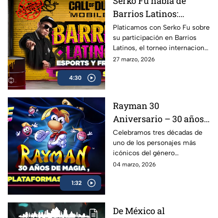
Serko Fu habla de
Barrios Latinos:
esports, freestyle y Call
Platicamos con Serko Fu sobre
su participación en Barrios
of Duty Mobile |
Latinos, el torneo internacional
Entrevista AZE
de Call of Duty: Mobile que
27 marzo, 2026
mezcla la adrenalina de los
4:30
esports con la cultura del
freestyle
Rayman 30
Aniversario – 30 años
de magia, plataformas
Celebramos tres décadas de
uno de los personajes más
y legado
icónicos del género
plataforma: Rayman cumple 30
04 marzo, 2026
años y repasamos su impacto
1:32
en la industria
De México al