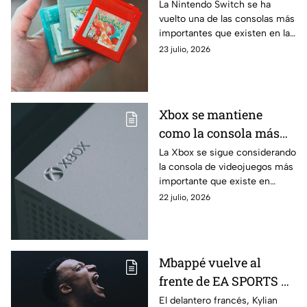
destruir los cartuchos
La Nintendo Switch se ha
vuelto una de las consolas más
de la Nintendo Switch
importantes que existen en la
actualidad. ¿Sabías que existen
23 julio, 2026
errores que destruyen los
cartuchos?
Xbox se mantiene
como la consola más
vendida en México;
La Xbox se sigue considerando
la consola de videojuegos más
estos millones factura
importante que existe en
México, al menos, en cuanto a
22 julio, 2026
niveles de venta se refiere.
Mbappé vuelve al
frente de EA SPORTS FC
27 y será la nueva
El delantero francés, Kylian