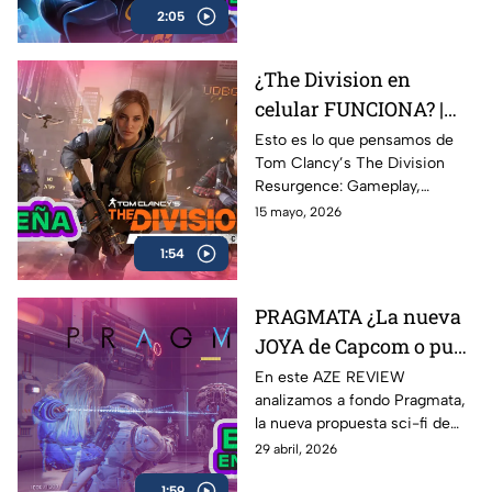
2:05
fans del Caballero Oscuro.
¿The Division en
celular FUNCIONA? |
Probamos Tom
Esto es lo que pensamos de
Tom Clancy’s The Division
Clancy's The Division
Resurgence: Gameplay,
Resurgence AZE
gráficos, combate, mundo
15 mayo, 2026
Review
abierto y todo lo que necesitas
1:54
saber sobre uno de los
shooters más esperados en
celulares
PRAGMATA ¿La nueva
JOYA de Capcom o pura
expectativa? | AZE
En este AZE REVIEW
analizamos a fondo Pragmata,
Review
la nueva propuesta sci-fi de
Capcom que ha generado
29 abril, 2026
hype desde su anuncio
1:59