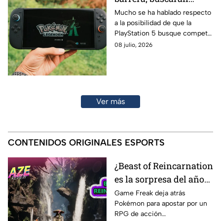
competir con Nintendo
Mucho se ha hablado respecto
a la posibilidad de que la
Switch 2 con nueva
PlayStation 5 busque competir
consola portátil
directamente con la Nintendo
08 julio, 2026
Switch 2 con una nueva
consola.
Ver más
CONTENIDOS ORIGINALES ESPORTS
¿Beast of Reincarnation
es la sorpresa del año? |
AZE Review
Game Freak deja atrás
Pokémon para apostar por un
RPG de acción