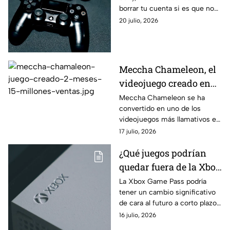
cumplir
borrar tu cuenta si es que no
cumples con una condición
20 julio, 2026
clara. Esto es lo que debes
saber.
Meccha Chameleon, el
videojuego creado en
dos meses que supera
Meccha Chameleon se ha
convertido en uno de los
las 15 millones de
videojuegos más llamativos e
copias vendidas
interesantes. Curiosamente,
17 julio, 2026
este juego se creó en solo dos
¿Qué juegos podrían
meses.
quedar fuera de la Xbox
Game Pass?
La Xbox Game Pass podría
tener un cambio significativo
de cara al futuro a corto plazo
en torno a los juegos que
16 julio, 2026
podrían quedar fuera de la