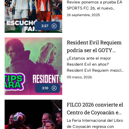
Review ponemos a prueba EA
Review
SPORTS FC 26, el nuevo
capítulo de la saga futbolera
26 septiembre, 2025
más popular del mundo
2:27
Resident Evil Requiem
podría ser el GOTY
2026… y estos 5 tips lo
¿Estamos ante el mejor
Resident Evil en años?
demuestran
Resident Evil Requiem mezcla
terror psicológico y acción
05 marzo, 2026
brutal en una experiencia
3:10
doble
FILCO 2026 convierte el
Centro de Coyoacán en
epicentro cultural
La Feria Internacional del Libro
de Coyoacán regresa con