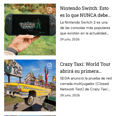
Nintendo Switch: Esto
es lo que NUNCA debes
HACER cuando tu
La Nintendo Switch 2 es una
de las consolas más populares
pantalla está congelada
que existen en la actualidad.
Ten cuidado cuando tu pantalla
29 julio, 2026
esté completamente
congelada.
Crazy Taxi: World Tour
abrirá su primera
prueba multijugador
SEGA anunció la prueba de red
cerrada multijugador (Closed
antes de su
Network Test) de Crazy Taxi:
lanzamiento en 2027
World Tour, la nueva entrega
28 julio, 2026
de la icónica franquicia de
conducción arcade