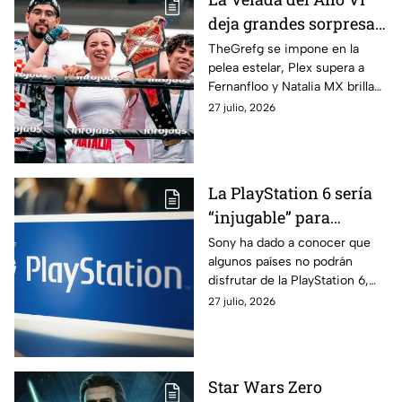
deja grandes sorpresas
y nuevos campeones
TheGrefg se impone en la
pelea estelar, Plex supera a
en Sevilla
Fernanfloo y Natalia MX brilla
con una actuación dominante
27 julio, 2026
en La Velada del Año VI
La PlayStation 6 sería
“injugable” para
millones de usuarios;
Sony ha dado a conocer que
algunos países no podrán
esta es la razón
disfrutar de la PlayStation 6,
consola que podría ser lanzada
27 julio, 2026
a finales del 2027 o principios
del 2028.
Star Wars Zero