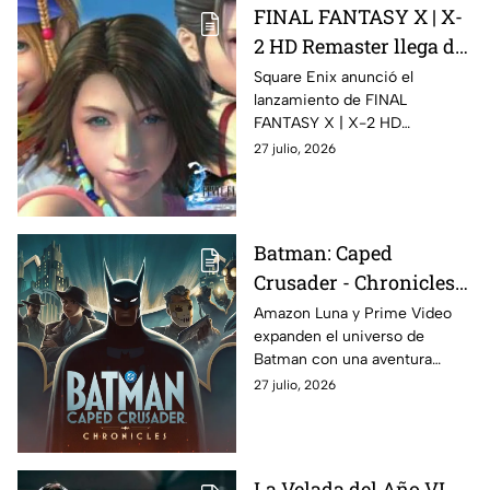
FINAL FANTASY X | X-
2 HD Remaster llega de
forma nativa a
Square Enix anunció el
lanzamiento de FINAL
Nintendo Switch 2
FANTASY X | X-2 HD
para celebrar el 25
Remaster para Nintendo
27 julio, 2026
aniversario de un
Switch 2, llevando por primera
clásico
vez de manera nativa esta
colección a la nueva consola
híbrida de Nintendo
Batman: Caped
Crusader - Chronicles
llegará en exclusiva a
Amazon Luna y Prime Video
expanden el universo de
Amazon Luna junto
Batman con una aventura
con la segunda
cooperativa que permitirá
27 julio, 2026
temporada de la serie
resolver casos en Gotham
junto a personajes icónicos de
DC en Batman: Caped
Crusader - Chronicles
La Velada del Año VI