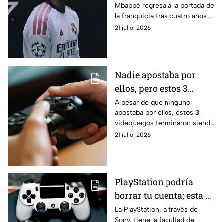
Mbappé regresa a la portada de
imagen del videojuego
la franquicia tras cuatro años y
encabezará una semana de
21 julio, 2026
anuncios EA SPORTS FC 27
Nadie apostaba por
ellos, pero estos 3
videojuegos
A pesar de que ninguno
apostaba por ellos, estos 3
terminaron siendo un
videojuegos terminaron siendo
auténtico éxito
un auténtico éxito no solo en
21 julio, 2026
cuanto a diversión, sino
también en ventas.
PlayStation podría
borrar tu cuenta; esta es
la condición que debes
La PlayStation, a través de
Sony, tiene la facultad de