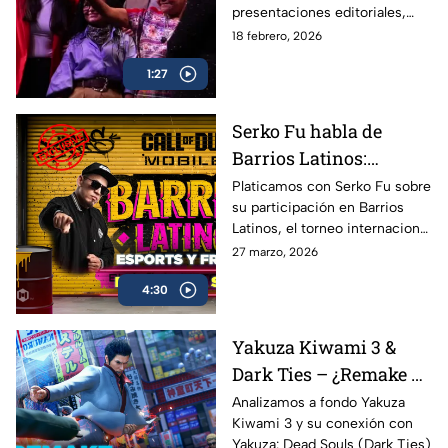
presentaciones editoriales,
firmas de autores y actividades
18 febrero, 2026
artísticas que consolidan al sur
1:27
de la CDMX como punto clave
de encuentro literario
Serko Fu habla de
Barrios Latinos:
esports, freestyle y Call
Platicamos con Serko Fu sobre
su participación en Barrios
of Duty Mobile |
Latinos, el torneo internacional
Entrevista AZE
de Call of Duty: Mobile que
27 marzo, 2026
mezcla la adrenalina de los
4:30
esports con la cultura del
freestyle
Yakuza Kiwami 3 &
Dark Ties – ¿Remake a
la altura? | AZE Review
Analizamos a fondo Yakuza
Kiwami 3 y su conexión con
Yakuza: Dead Souls (Dark Ties)