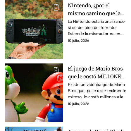
material discográfico
Nintendo, ¿por el
mismo camino que la
PlayStation? Revelan si
La Nintendo estaría analizando
si se despide del formato
le dirá adiós al formato
físico de la misma forma en
físico
cómo ocurrió con la
10 julio, 2026
PlayStation. ¿Qué se sabe al
respecto?
El juego de Mario Bros
que le costó MILLONES
a la Nintendo por esta
Existe un videojuego de Mario
Bros que, pese a ser realmente
razón
exitoso, le costó millones a la
Nintendo. Esto es lo que
10 julio, 2026
tienes que saber al respecto.