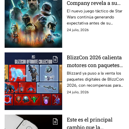
Company revela a su
elenco y confirma
El nuevo juego táctico de Star
Wars continúa generando
panel especial en la
expectativa antes de su
San Diego Comic-Con
lanzamiento el próximo 27 de
24 julio, 2026
agosto, presentando a los
actores que darán vida a sus
personajes y anunciando una
participación especial durante
BlizzCon 2026 calienta
la Comic-Con de San Diego
motores con paquetes
digitales cargados de
Blizzard ya puso a la venta los
paquetes digitales de BlizzCon
contenido exclusivo
2026, con recompensas para
World of Warcraft, Overwatch
24 julio, 2026
2, Diablo IV, Diablo Immortal y
Hearthstone, además de una
colección especial para los
mayores fan
Este es el principal
cambio que la