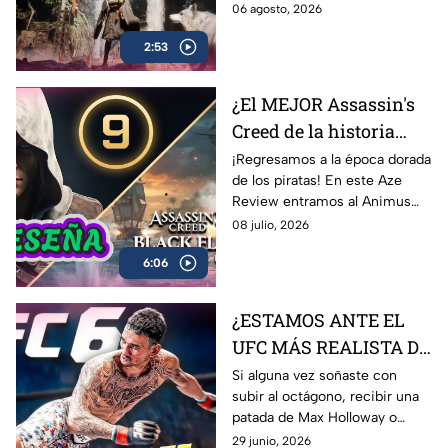
completamente diferente.
06 agosto, 2026
¿Beast of Reincarnation
2:53
cumple con las expectativas o
se queda a medio camino? En
nuestro AZE Review te lo
¿El MEJOR Assassin's
contamos
Creed de la historia
regresó? 🏴‍☠️ | Reseña
¡Regresamos a la época dorada
de los piratas! En este Aze
Black Flag Resynced |
Review entramos al Animus
AZE Review
para analizar a fondo
08 julio, 2026
Assassin’s Creed Black Flag
6:06
Resynced, el esperado remake
de una de las joyas más
queridas de Ubisoft.
¿ESTAMOS ANTE EL
UFC MÁS REALISTA DE
LA HISTORIA? EA
Si alguna vez soñaste con
subir al octágono, recibir una
Sports UFC 6 | AZE
patada de Max Holloway o
Review
Islam Makhachev y sobrevivir
29 junio, 2026