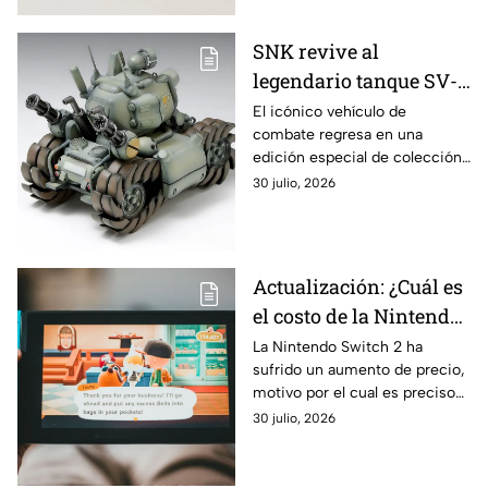
SNK revive al
legendario tanque SV-
001 de Metal Slug para
El icónico vehículo de
combate regresa en una
celebrar los 30 años de
edición especial de colección
la franquicia
con escala 1/24, pensada para
30 julio, 2026
los fans de la saga y los
amantes del modelismo
Actualización: ¿Cuál es
el costo de la Nintendo
Switch 2 tras el
La Nintendo Switch 2 ha
sufrido un aumento de precio,
aumento de precio?
motivo por el cual es preciso
que conozcas más respecto a
30 julio, 2026
esta situación. ¿Cuánto vale
ahora?