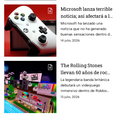
Microsoft lanza terrible
noticia; así afectará a la
Xbox
Microsoft ha lanzado una
noticia que no ha generado
buenas sensaciones dentro de
la Xbox, consola de
14 julio, 2026
videojuegos que ha quedado
un poco rezagada.
The Rolling Stones
llevan 60 años de rock
a Roblox con una
La legendaria banda británica
debutará un videojuego
experiencia interactiva
inmersivo dentro de Roblox
y el estreno de su
para celebrar seis décadas de
13 julio, 2026
nuevo álbum
historia, coincidiendo con el
lanzamiento mundial de
Foreign Tongues, su nuevo