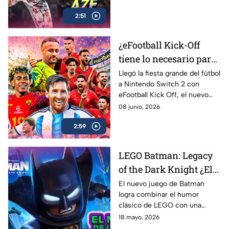
para contarlo… EA Sports UFC
2:51
6 es lo más cerca que vas a
estar
¿eFootball Kick-Off
tiene lo necesario para
marcar el gol de la
Llegó la fiesta grande del fútbol
a Nintendo Switch 2 con
temporada? | AZE
eFootball Kick Off, el nuevo
Review
juego de Konami que busca
08 junio, 2026
reconectar con los fans que
2:59
crecieron jugando PES
LEGO Batman: Legacy
of the Dark Knight ¿El
mejor de la franqucia? |
El nuevo juego de Batman
logra combinar el humor
AZE REVIEW
clásico de LEGO con una
aventura llena de acción,
18 mayo, 2026
referencias y nostalgia para los