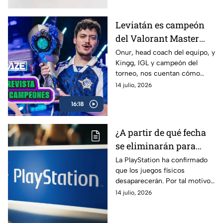
Leviatán es campeón
del Valorant Master
Londres 2026 |
Onur, head coach del equipo, y
Kingg, IGL y campeón del
Entrevista con Onur y
torneo, nos cuentan cómo
Kingg
vivieron el camino hacia el
14 julio, 2026
título, las claves de la victoria,
16:18
los momentos más
complicados del campeonato y
lo que significa este logro para
¿A partir de qué fecha
Latinoamérica.
se eliminarán para
siempre los juegos
La PlayStation ha confirmado
que los juegos físicos
físicos de la
desaparecerán. Por tal motivo,
PlayStation?
aquí conocerás a partir de
14 julio, 2026
cuándo se confirmará este
hecho.