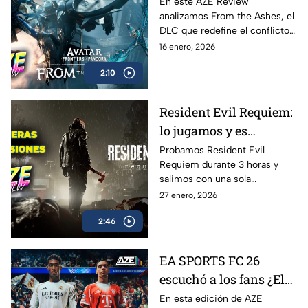
– Avatar: Frontiers of
En este AZE Review
analizamos From the Ashes, el
Pandora - From the
DLC que redefine el conflicto
Ashes
entre los Na’vi y la RDA
16 enero, 2026
¿Renace Avatar… o se
2:10
consume entre cenizas?
Resident Evil Requiem:
lo jugamos y es
BRUTAL | Primeras
Probamos Resident Evil
Requiem durante 3 horas y
impresiones AZE
salimos con una sola
Review
conclusión: Capcom está
27 enero, 2026
cocinando algo muy serio
2:46
EA SPORTS FC 26
escuchó a los fans ¿El
mejor de la saga? | AZE
En esta edición de AZE