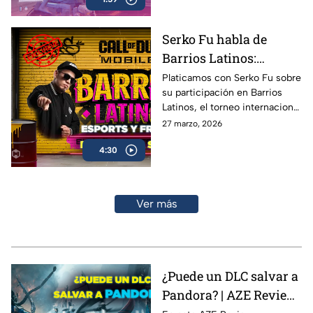
Serko Fu habla de
Barrios Latinos:
esports, freestyle y Call
Platicamos con Serko Fu sobre
su participación en Barrios
of Duty Mobile |
Latinos, el torneo internacional
Entrevista AZE
de Call of Duty: Mobile que
27 marzo, 2026
mezcla la adrenalina de los
4:30
esports con la cultura del
freestyle
Ver más
¿Puede un DLC salvar a
Pandora? | AZE Review