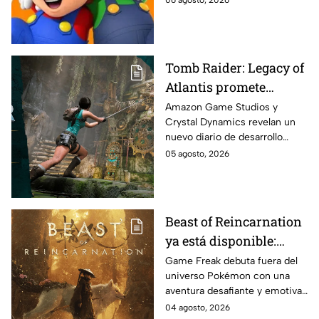
06 agosto, 2026
la realidad es que su conexión
va más allá.
Tomb Raider: Legacy of
Atlantis promete
acertijos más
Amazon Game Studios y
Crystal Dynamics revelan un
inteligentes y trampas
nuevo diario de desarrollo
mortales en un nuevo
donde muestran cómo están
05 agosto, 2026
vistazo al desarrollo
reinventando los icónicos
rompecabezas y desafíos del
clásico Tomb Raider: Legacy of
Atlantis para una nueva
Beast of Reincarnation
generación de jugadores
ya está disponible:
Viaja por un Japón
Game Freak debuta fuera del
universo Pokémon con una
postapocalíptico y vive
aventura desafiante y emotiva:
la historia de Emma y
Beast of Reincarnation que ya
04 agosto, 2026
su fiel compañero, Koo