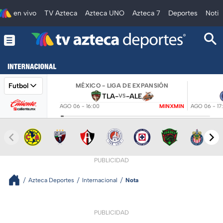
en vivo
TV Azteca
Azteca UNO
Azteca 7
Deportes
Notic
Futbol
MÉXICO - LIGA DE EXPANSIÓN
TLA
-
-
ALE
VS
AGO 06 - 16:00
MINXMIN
AGO 06 - 17
PUBLICIDAD
Azteca Deportes
Internacional
Nota
PUBLICIDAD