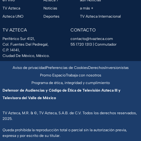
en vivo
Azteca 7
adn Noticias
TV Azteca
Noticias
a más +
Azteca UNO
Deportes
TV Azteca Internacional
TV AZTECA
CONTACTO
Periférico Sur 4121,
contacto@tvazteca.com
Col. Fuentes Del Pedregal,
55 1720 1313
| Conmutador
C.P. 14141,
Ciudad De México, México.
Aviso de privacidad
Preferencias de Cookies
Derechos
Inversionistas
Promo Espacio
Trabaja con nosotros
Programa de ética, integridad y cumplimiento
Defensor de Audiencias y Código de Ética de Televisión Azteca III y
Televisora del Valle de México
TV Azteca, M.R. & ©, TV Azteca, S.A.B. de C.V. Todos los derechos reservados,
2025.
Queda prohibida la reproducción total o parcial sin la autorización previa,
expresa y por escrito de su titular.