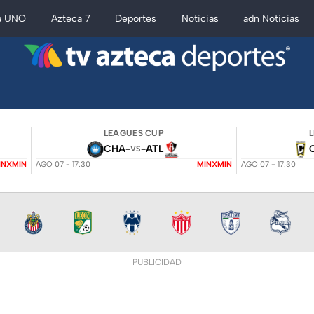
a UNO
Azteca 7
Deportes
Noticias
adn Noticias
LEAGUES CUP
CHA
-
-
ATL
VS
INXMIN
AGO 07 - 17:30
MINXMIN
AGO 07 - 17:30
PUBLICIDAD