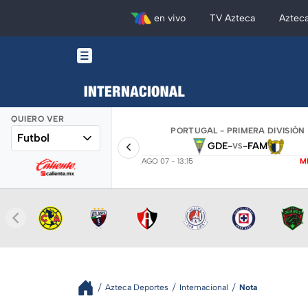
en vivo
TV Azteca
Aztec
QUIERO VER
PORTUGAL - PRIMERA DIVISIÓN
Futbol
GDE
-
-
FAM
VS
AGO 07 - 13:15
M
Azteca Deportes
Internacional
Nota