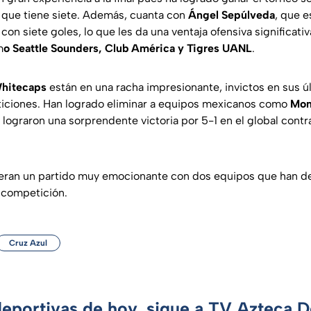
que tiene siete. Además, cuanta con
Ángel Sepúlveda
, que 
con siete goles, lo que les da una ventaja ofensiva significativ
m
o Seattle Sounders, Club América y Tigres UANL
.
hitecaps
están en una racha impresionante, invictos en sus ú
ticiones. Han logrado eliminar a equipos mexicanos como
Mon
 lograron una sorprendente victoria por 5-1 en el global cont
peran un partido muy emocionante con dos equipos que han 
a competición.
Cruz Azul
deportivas de hoy, sigue a TV Azteca 