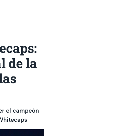
ecaps:
l de la
las
ser el campeón
 Whitecaps