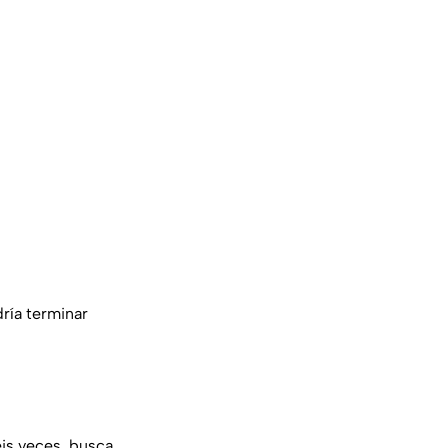
ría terminar
eis veces, busca