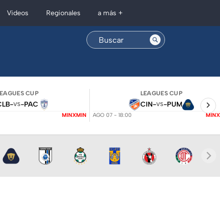
Regionales
Videos
a más +
LEAGUES CUP
LEAGUES CUP
CLB
-
-
PAC
CIN
-
-
PUM
VS
VS
MINXMIN
AGO 07 - 18:00
MINX