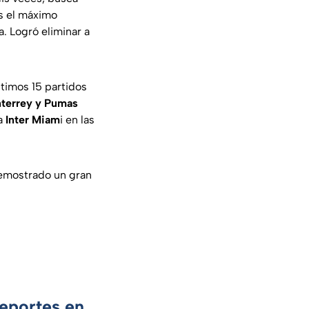
es el máximo
a. Logró eliminar a
ltimos 15 partidos
terrey y Pumas
ra
Inter Miam
i en las
demostrado un gran
Deportes en