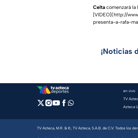
Celta
comenzará la L
[VIDEO](http://www
presenta-a-rafa-m
¡Noticias 
en vivo
TV Azte
Azteca 
TV Azteca, M.R. & ©, TV Azteca, S.A.B. de C.V. Todos los d