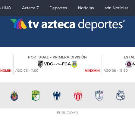
a UNO
Azteca 7
Deportes
Noticias
adn Noticias
PORTUGAL - PRIMERA DIVISIÓN
ESTAD
VDG
-
-
FCA
VS
INXMIN
AGO 08 - 11:00
MINXMIN
AGO 08 - 13:30
PUBLICIDAD