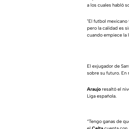
a los cuales habló 
"El futbol mexicano
pero la calidad es 
cuando empiece la l
El exjugador de San
sobre su futuro. En 
Araujo
resaltó el ni
Liga española.
“Tengo ganas de qu
el
Celta
cuenta con 