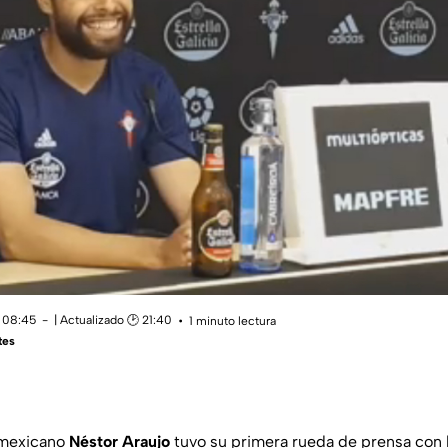
 08:45
| Actualizado 🕑 21:40
1 minuto lectura
tes
 mexicano
Néstor Araujo
tuvo su primera rueda de prensa con 