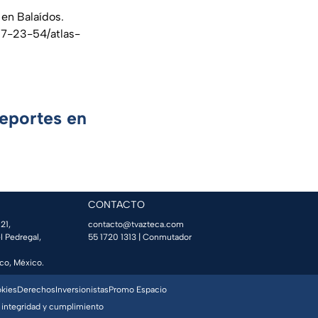
en Balaídos.
07-23-54/atlas-
Deportes en
CONTACTO
21,
contacto@tvazteca.com
l Pedregal,
55 1720 1313
| Conmutador
co, México.
okies
Derechos
Inversionistas
Promo Espacio
 integridad y cumplimiento