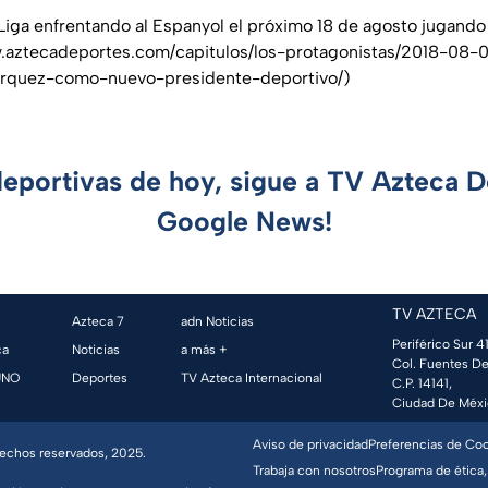
iga enfrentando al Espanyol el próximo 18 de agosto jugando 
.aztecadeportes.com/capitulos/los-protagonistas/2018-08-
arquez-como-nuevo-presidente-deportivo/)
deportivas de hoy, sigue a TV Azteca 
Google News!
TV AZTECA
Azteca 7
adn Noticias
Periférico Sur 41
ca
Noticias
a más +
Col. Fuentes De
UNO
Deportes
TV Azteca Internacional
C.P. 14141,
Ciudad De Méxi
Aviso de privacidad
Preferencias de Co
erechos reservados, 2025.
Trabaja con nosotros
Programa de ética,