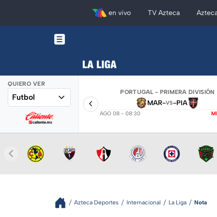
en vivo
TV Azteca
Aztec
QUIERO VER
PORTUGAL - PRIMERA DIVISIÓN
Futbol
MAR
-
-
PIA
VS
AGO 08 - 08:30
M
Azteca Deportes
Internacional
La Liga
Nota