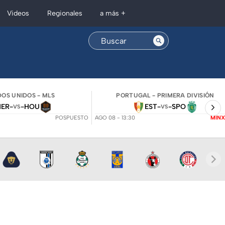
Regionales
Videos
a más +
OS UNIDOS - MLS
PORTUGAL - PRIMERA DIVISIÓN
NER
-
-
HOU
EST
-
-
SPO
VS
VS
POSPUESTO
AGO 08 - 13:30
MINX