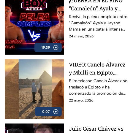
¡GUERRA EN EL RING!
Box Azteca.
“Camaleón” Ayala y
Jayson Mama se
Revive la pelea completa entre
“Camaleón” Ayala y Jayson
dieron con todo
Mama en una batalla intensa
llena de golpes, emoción y
24 mayo, 2026
momentos espectaculares
19:39
arriba del ring.
VIDEO: Canelo Álvarez
y Mbilli en Egipto,
tienen primer cara a
El mexicano Canelo Álvarez se
trasladó a Egipto y ha
cara
comenzado la promoción de
su combate ante el francés
22 mayo, 2026
Christian Mbilli que sucederá
0:07
en el mes de septiembre.
Julio César Chávez vs