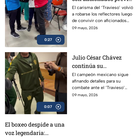
a su esperado combate
El carisma del ‘Travieso’ volvió
a robarse los reflectores luego
de convivir con aficionados
antes de subir al ring.
09 mayo, 2026
0:27
Julio César Chávez
continúa su
preparación para
El campeón mexicano sigue
afinando detalles para su
enfrentar al ‘Travieso’
combate ante el ‘Travieso’
Arce
Arce
09 mayo, 2026
0:07
El boxeo despide a una
voz legendaria: