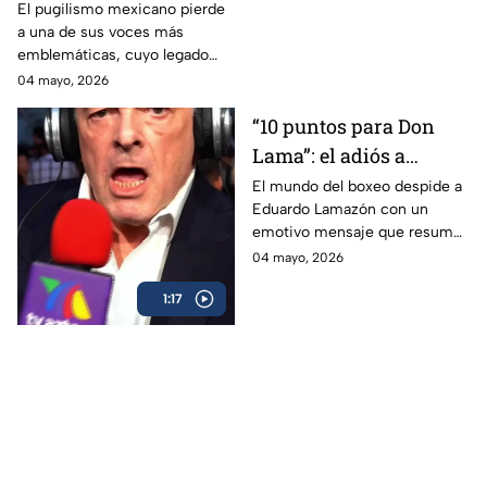
Eduardo Lamazón
El pugilismo mexicano pierde
a una de sus voces más
emblemáticas, cuyo legado
marcó a generaciones.
04 mayo, 2026
“10 puntos para Don
Lama”: el adiós a
Eduardo Lamazón
El mundo del boxeo despide a
Eduardo Lamazón con un
emotivo mensaje que resume
su legado imborrable.
04 mayo, 2026
1:17