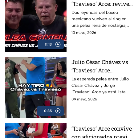
‘Travieso’ Arce: revive
la pelea completa en
Dos leyendas del boxeo
mexicano vuelven al ring en
Box Azteca
una pelea llena de nostalgia,
emoción y grandes momentos
10 mayo, 2026
para los aficionados.
11:13
Julio César Chávez vs
‘Travieso’ Arce
cumplen con la
La esperada pelea entre Julio
César Chávez y Jorge
báscula; habrá pelea en
‘Travieso’ Arce ya está lista
Box Azteca
luego de que ambos superaran
09 mayo, 2026
sin problemas la báscula.
0:35
‘Travieso’ Arce convive
con aficionados previo