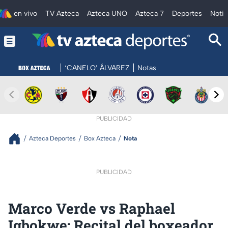
en vivo
TV Azteca
Azteca UNO
Azteca 7
Deportes
Notic
‘CANELO’ ÁLVAREZ
Notas
PUBLICIDAD
Azteca Deportes
Box Azteca
Nota
PUBLICIDAD
Marco Verde vs Raphael
Igbokwe: Recital del boxeador