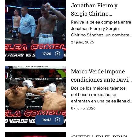
Jonathan Fierro y
Sergio Chirino
protagonizan una
Revive la pelea completa entre
Jonathan Fierro y Sergio
guerra sobre el ring
Chirino Sánchez, un combate
lleno de intensidad,
27 julio, 2026
intercambio de golpes y
17:20
emociones de principio a fin.
Marco Verde impone
condiciones ante David
Camacho en una
Dos de los mejores talentos
del boxeo mexicano se
intensa batalla de Box
enfrentan en una pelea llena de
Azteca
acción, potencia y grandes
07 junio, 2026
intercambios. Revive el
16:43
combate completo entre
Marco Verde y David Camacho
en una función imperdible de