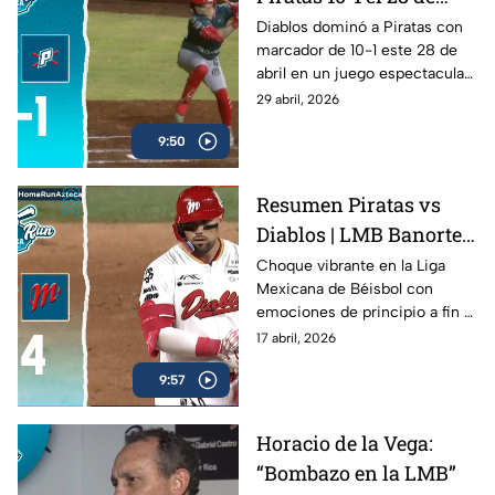
abril | Home Run
Diablos dominó a Piratas con
marcador de 10-1 este 28 de
Azteca
abril en un juego espectacular .
Mira el resumen completo.
29 abril, 2026
9:50
Resumen Piratas vs
Diablos | LMB Banorte
2026 | 16 de abril de
Choque vibrante en la Liga
Mexicana de Béisbol con
2026
emociones de principio a fin ⚾
🔥
17 abril, 2026
9:57
Horacio de la Vega:
“Bombazo en la LMB”