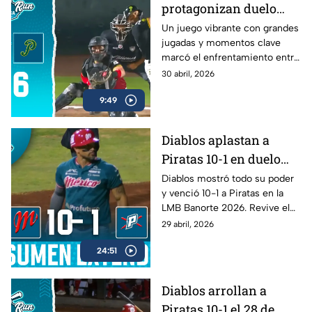
protagonizan duelo
lleno de emociones en
Un juego vibrante con grandes
jugadas y momentos clave
la LMB
marcó el enfrentamiento entre
Pericos y Guerreros.
30 abril, 2026
9:49
Diablos aplastan a
Piratas 10-1 en duelo
dominante de la LMB
Diablos mostró todo su poder
y venció 10-1 a Piratas en la
Banorte 2026
LMB Banorte 2026. Revive el
resumen extendido del juego
29 abril, 2026
disputado el 28 de abril.
24:51
Diablos arrollan a
Piratas 10-1 el 28 de