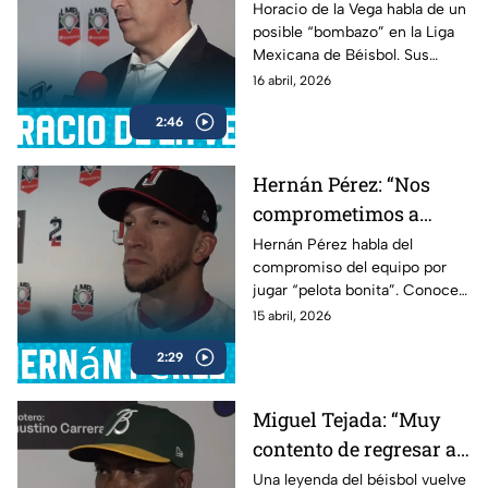
Horacio de la Vega habla de un
posible “bombazo” en la Liga
Mexicana de Béisbol. Sus
declaraciones generan
16 abril, 2026
expectativa.
2:46
Hernán Pérez: “Nos
comprometimos a
jugar pelota bonita”
Hernán Pérez habla del
compromiso del equipo por
jugar “pelota bonita”. Conoce
sus declaraciones en esta
15 abril, 2026
entrevista.
2:29
Miguel Tejada: “Muy
contento de regresar a
la Liga Mexicana”
Una leyenda del béisbol vuelve