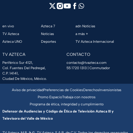
en vivo
Azteca 7
adn Noticias
TV Azteca
Noticias
a más +
Azteca UNO
Deportes
TV Azteca Internacional
TV AZTECA
CONTACTO
Periférico Sur 4121,
contacto@tvazteca.com
Col. Fuentes Del Pedregal,
55 1720 1313
| Conmutador
C.P. 14141,
Ciudad De México, México.
Aviso de privacidad
Preferencias de Cookies
Derechos
Inversionistas
Promo Espacio
Trabaja con nosotros
Programa de ética, integridad y cumplimiento
Defensor de Audiencias y Código de Ética de Televisión Azteca III y
Televisora del Valle de México
TV Azteca, M.R. & ©, TV Azteca, S.A.B. de C.V. Todos los derechos reservados,