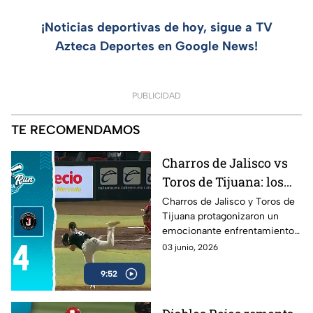
¡Noticias deportivas de hoy, sigue a TV
Azteca Deportes en Google News!
PUBLICIDAD
TE RECOMENDAMOS
Charros de Jalisco vs
Toros de Tijuana: los
mejores momentos del
Charros de Jalisco y Toros de
Tijuana protagonizaron un
duelo en Home Run
emocionante enfrentamiento
Azteca
en la Liga Mexicana de Beisbol.
03 junio, 2026
Revive las mejores jugadas, las
9:52
carreras más importantes y los
momentos que definieron el
resultado del encuentro en