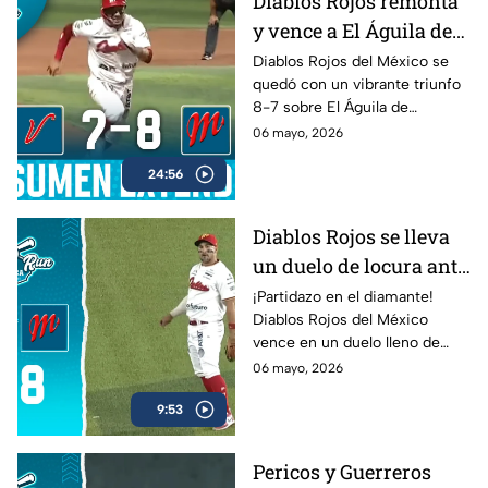
Diablos Rojos remonta
Home Run Azteca.
y vence a El Águila de
Veracruz en cierre
Diablos Rojos del México se
quedó con un vibrante triunfo
cardíaco
8-7 sobre El Águila de
Veracruz en un duelo lleno de
06 mayo, 2026
emociones dentro de la LMB
24:56
Banorte 2026.
Diablos Rojos se lleva
un duelo de locura ante
El Águila de Veracruz
¡Partidazo en el diamante!
Diablos Rojos del México
(8-7)
vence en un duelo lleno de
emociones a El Águila de
06 mayo, 2026
Veracruz por 8-7.
9:53
Pericos y Guerreros