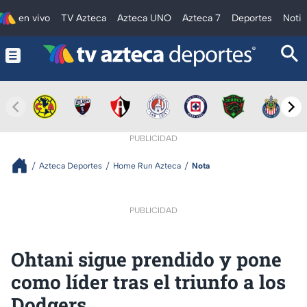
en vivo
TV Azteca
Azteca UNO
Azteca 7
Deportes
Notic
PUBLICIDAD
Azteca Deportes
Home Run Azteca
Nota
PUBLICIDAD
Ohtani sigue prendido y pone
como líder tras el triunfo a los
Dodgers