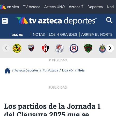
en vivo
TV Azteca
Azteca UNO
Azteca 7
Deportes
Notic
NOTAS
LOS 4 GRANDES
ARRIBA EL NORTE
PUBLICIDAD
Azteca Deportes
Fut Azteca
Liga MX
Nota
PUBLICIDAD
Los partidos de la Jornada 1
del Clausura 2025 que se