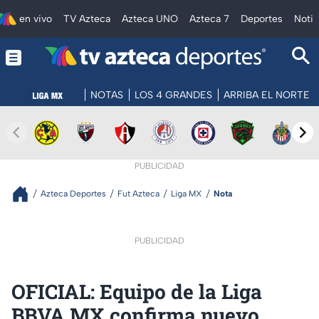
en vivo
TV Azteca
Azteca UNO
Azteca 7
Deportes
Notic
NOTAS
LOS 4 GRANDES
ARRIBA EL NORTE
PUBLICIDAD
Azteca Deportes
Fut Azteca
Liga MX
Nota
PUBLICIDAD
OFICIAL: Equipo de la Liga
BBVA MX confirma nuevo