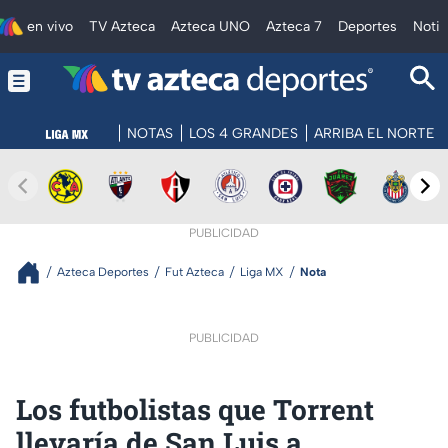
en vivo
TV Azteca
Azteca UNO
Azteca 7
Deportes
Notic
NOTAS
LOS 4 GRANDES
ARRIBA EL NORTE
PUBLICIDAD
Azteca Deportes
Fut Azteca
Liga MX
Nota
PUBLICIDAD
Los futbolistas que Torrent
llevaría de San Luis a