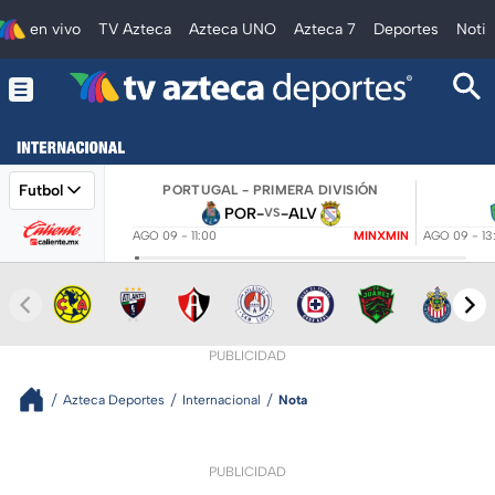
en vivo
TV Azteca
Azteca UNO
Azteca 7
Deportes
Notic
Futbol
PORTUGAL - PRIMERA DIVISIÓN
POR
-
-
ALV
VS
AGO 09 - 11:00
MINXMIN
AGO 09 - 13
PUBLICIDAD
Azteca Deportes
Internacional
Nota
PUBLICIDAD