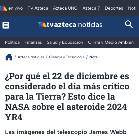
en vivo
TV Azteca
Azteca UNO
Azteca 7
Deportes
Notic
tv azteca
noticias
Política
Finanzas
Salud y Educación
Clima y Medio Ambiente
Azteca Noticias
Ciencia y Tecnología
Nota
¿Por qué el 22 de diciembre es
considerado el día más crítico
para la Tierra? Esto dice la
NASA sobre el asteroide 2024
YR4
Las imágenes del telescopio James Webb