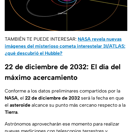
TAMBIÉN TE PUEDE INTERESAR:
NASA revela nuevas
imágenes del misterioso cometa interestelar 3I/ATLAS:
¿qué descubrió el Hubble?
22 de diciembre de 2032: El día del
máximo acercamiento
Conforme a los datos preliminares compartidos por la
NASA
, el
22 de diciembre de 2032
será la fecha en que
el
asteroide
alcance su punto más cercano respecto a la
Tierra
.
Astrónomos aprovecharán ese momento para realizar
nuevas mediciones con
telescopios terrestres y