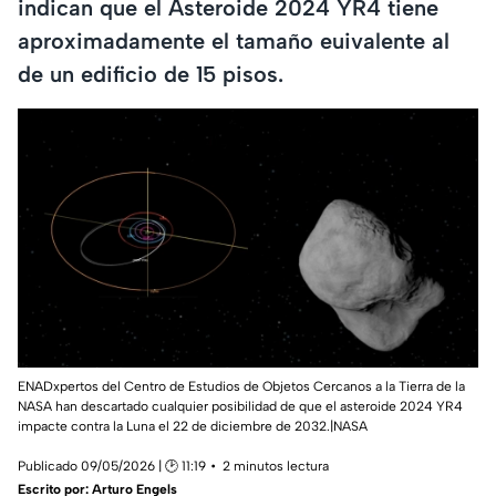
indican que el Asteroide 2024 YR4 tiene
aproximadamente el tamaño euivalente al
de un edificio de 15 pisos.
ENADxpertos del Centro de Estudios de Objetos Cercanos a la Tierra de la
NASA han descartado cualquier posibilidad de que el asteroide 2024 YR4
impacte contra la Luna el 22 de diciembre de 2032.|NASA
Publicado 09/05/2026 | 🕑 11:19
2 minutos lectura
Escrito por:
Arturo Engels