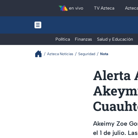
en vivo
TV Azteca
Aztec
Política
Finanzas
Salud y Educación
Azteca Noticias
Seguridad
Nota
Alerta
Akeymi 
Cuauh
Akeimy Zoe Gonz
el 1 de julio. L