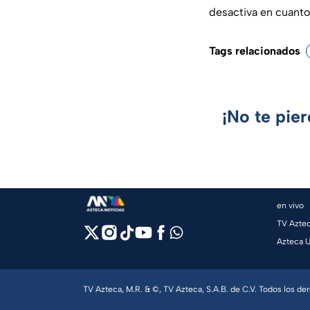
desactiva en cuanto
Tags relacionados
¡No te pie
en vivo
TV Azte
Azteca 
TV Azteca, M.R. & ©, TV Azteca, S.A.B. de C.V. Todos los d