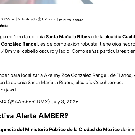
 07:33
| Actualizado 🕑 09:55
1 minuto lectura
añeda
areció en la colonia
Santa María la Ribera
de la
alcaldía Cua
González Rangel,
es de complexión robusta, tiene ojos negros
.48m y el cabello oscuro y lacio. Como señas particulares tien
mber
para localizar a Akeimy Zoe González Rangel, de 11 años, 
, en la colonia Santa María la Ribera, alcaldía Cuauhtémoc.
rExjawd
CDMX (@AAmberCDMX)
July 3, 2026
ctiva Alerta AMBER?
gencia del Ministerio Público de la Ciudad de México
de inm