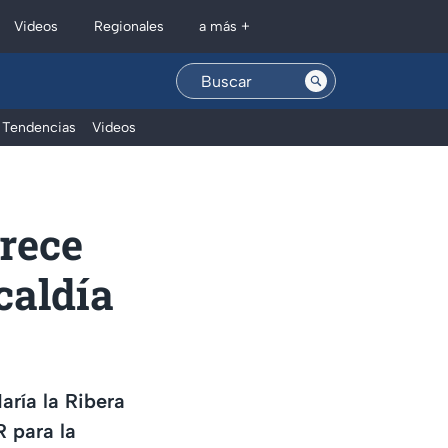
Regionales
Videos
a más +
Tendencias
Videos
rece
caldía
ría la Ribera
R para la