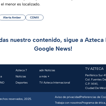
 el menor es localizado.
Alerta Amber
CDMX
rdas nuestro contenido, sigue a Azteca 
Google News!
TV AZTECA
Azteca 7
adn Noticias
Periférico Sur 41
ca
Noticias
a más +
Col. Fuentes De
UNO
Deportes
TV Azteca Internacional
C.P. 14141,
Ciudad De Méxi
Aviso de privacidad
Preferencias de Co
erechos reservados, 2025.
Trabaja con nosotros
Programa de ética,