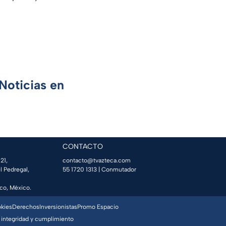
Noticias en
CONTACTO
21,
contacto@tvazteca.com
l Pedregal,
55 1720 1313
| Conmutador
co, México.
okies
Derechos
Inversionistas
Promo Espacio
 integridad y cumplimiento