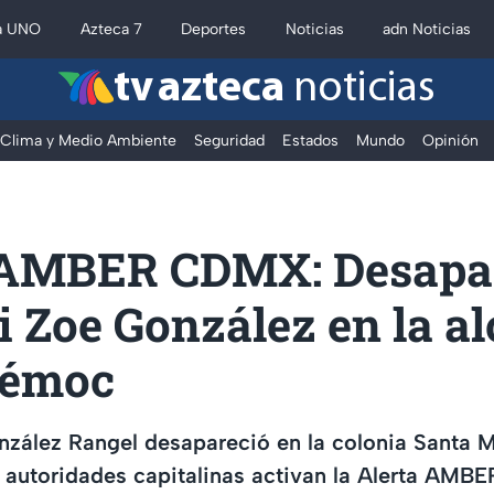
a UNO
Azteca 7
Deportes
Noticias
adn Noticias
tv azteca
noticias
Clima y Medio Ambiente
Seguridad
Estados
Mundo
Opinión
 AMBER CDMX: Desapa
Zoe González en la al
témoc
ález Rangel desapareció en la colonia Santa Ma
as autoridades capitalinas activan la Alerta AMBE