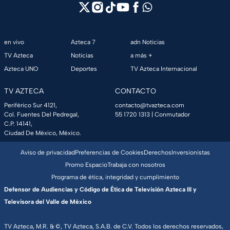
en vivo
Azteca 7
adn Noticias
TV Azteca
Noticias
a más +
Azteca UNO
Deportes
TV Azteca Internacional
TV AZTECA
CONTACTO
Periférico Sur 4121,
contacto@tvazteca.com
Col. Fuentes Del Pedregal,
55 1720 1313
| Conmutador
C.P. 14141,
Ciudad De México, México.
Aviso de privacidad
Preferencias de Cookies
Derechos
Inversionistas
Promo Espacio
Trabaja con nosotros
Programa de ética, integridad y cumplimiento
Defensor de Audiencias y Código de Ética de Televisión Azteca III y
Televisora del Valle de México
TV Azteca, M.R. & ©, TV Azteca, S.A.B. de C.V. Todos los derechos reservados,