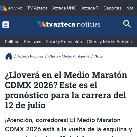
en vivo
TV Azteca
Azteca UNO
Azteca 7
Deportes
Notic
tv azteca
noticias
Política
Finanzas
Salud y Educación
Clima y Medio Ambiente
Azteca Noticias
Clima y Medio Ambiente
Nota
¿Lloverá en el Medio Maratón
CDMX 2026? Este es el
pronóstico para la carrera del
12 de julio
¡Atención, corredores! El Medio Maratón
CDMX 2026 está a la vuelta de la esquiina y