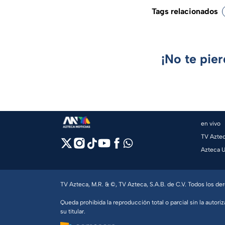
Tags relacionados
¡No te pie
en vivo
TV Azte
Azteca 
TV Azteca, M.R. & ©, TV Azteca, S.A.B. de C.V. Todos los d
Queda prohibida la reproducción total o parcial sin la autoriz
su titular.