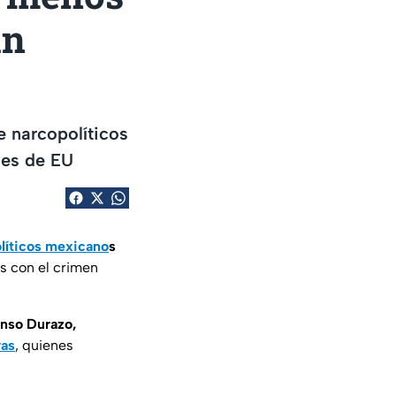
an
 narcopolíticos
des de EU
líticos mexicano
s
s con el crimen
onso Durazo,
ras
, quienes