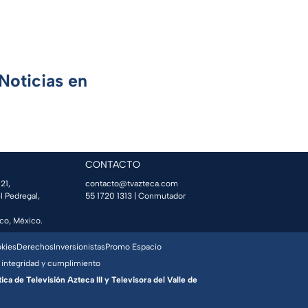
Noticias en
CONTACTO
21,
contacto@tvazteca.com
l Pedregal,
55 1720 1313
| Conmutador
co, México.
okies
Derechos
Inversionistas
Promo Espacio
 integridad y cumplimiento
a de Televisión Azteca III y Televisora del Valle de