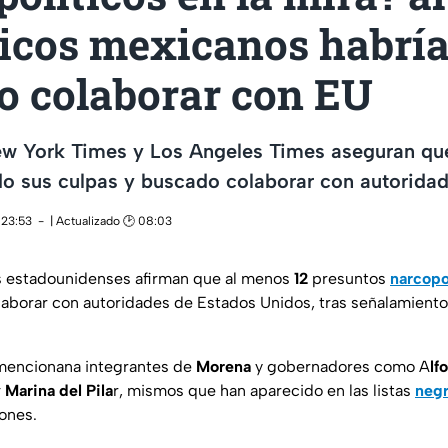
ticos mexicanos habrí
o colaborar con EU
ew York Times y Los Angeles Times aseguran que
do sus culpas y buscado colaborar con autorida
 23:53
| Actualizado 🕑 08:03
 estadounidenses afirman que al menos
12
presuntos
narcopo
aborar con autoridades de Estados Unidos, tras señalamiento
mencionana integrantes de
Morena
y gobernadores como A
lf
 Marina del Pila
r, mismos que han aparecido en las listas
neg
iones.