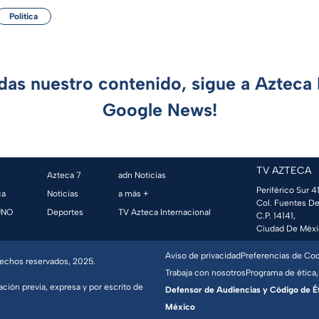
Política
rdas nuestro contenido, sigue a Azteca 
Google News!
TV AZTECA
Azteca 7
adn Noticias
Periférico Sur 41
ca
Noticias
a más +
Col. Fuentes De
UNO
Deportes
TV Azteca Internacional
C.P. 14141,
Ciudad De Méxi
Aviso de privacidad
Preferencias de Co
erechos reservados, 2025.
Trabaja con nosotros
Programa de ética,
ación previa, expresa y por escrito de
Defensor de Audiencias y Código de Étic
México