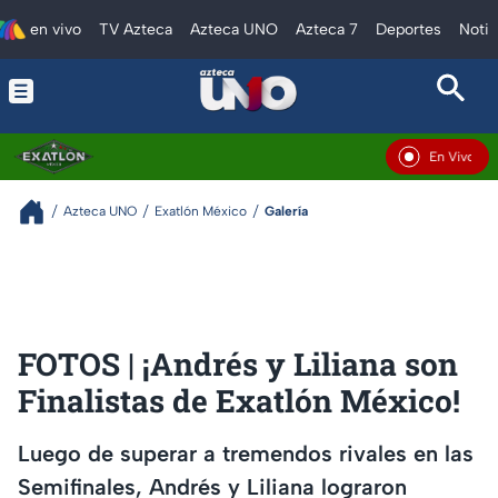
en vivo
TV Azteca
Azteca UNO
Azteca 7
Deportes
Notic
En Vivo
Azteca UNO
Exatlón México
Galería
FOTOS | ¡Andrés y Liliana son
Finalistas de Exatlón México!
Luego de superar a tremendos rivales en las
Semifinales, Andrés y Liliana lograron