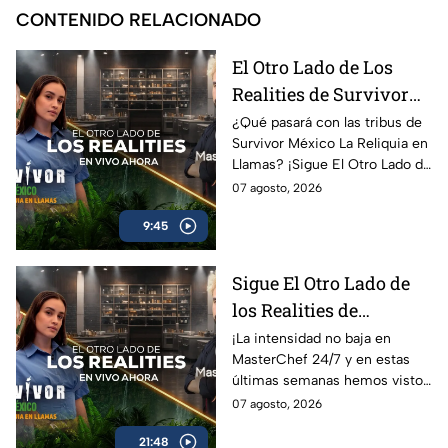
CONTENIDO RELACIONADO
El Otro Lado de Los
Realities de Survivor
México La Reliquia en
¿Qué pasará con las tribus de
Survivor México La Reliquia en
Llamas del jueves 06 de
Llamas? ¡Sigue El Otro Lado de
agosto
Los Realities!
07 agosto, 2026
9:45
Sigue El Otro Lado de
los Realities de
MasterChef 24/7 de este
¡La intensidad no baja en
MasterChef 24/7 y en estas
jueves
últimas semanas hemos visto
muchas sorpresas!
07 agosto, 2026
21:48