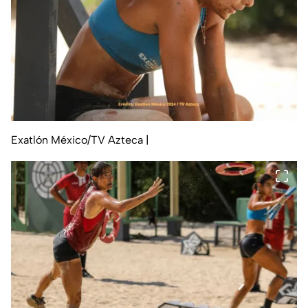
Exatlón México/TV Azteca
|