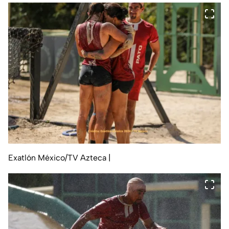
Exatlón México/TV Azteca
|