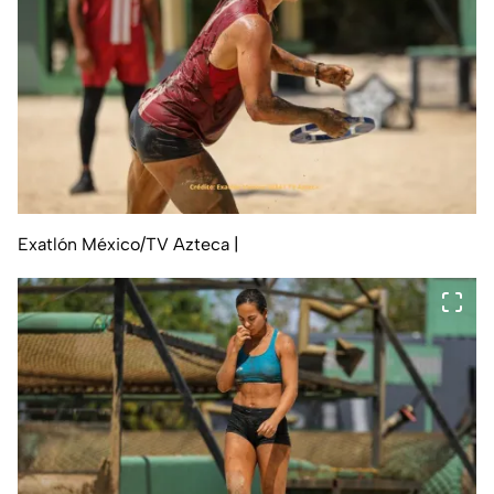
Exatlón México/TV Azteca
|