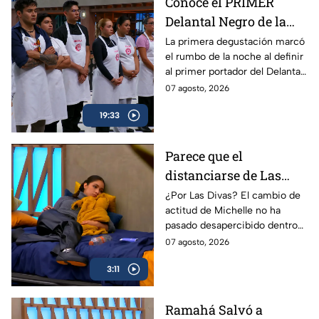
Conoce el PRIMER
Delantal Negro de la
semana en MasterChef
La primera degustación marcó
el rumbo de la noche al definir
24/7
al primer portador del Delantal
Negro en MasterChef 24/7.
07 agosto, 2026
19:33
Parece que el
distanciarse de Las
Divas le ha caído bien a
¿Por Las Divas? El cambio de
actitud de Michelle no ha
Michelle, quien
pasado desapercibido dentro
asegura que hay
de MasterChef 24/7.
07 agosto, 2026
cambios positivos en
ella dentro de
3:11
MasterChef 24/7
Ramahá Salvó a