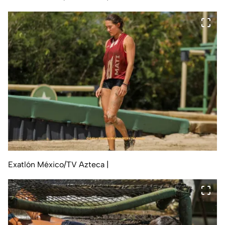
Exatlón México/TV Azteca
|