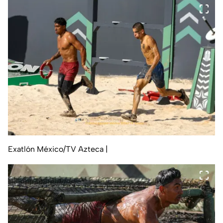
Exatlón México/TV Azteca
|