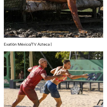
Exatlón México/TV Azteca
|