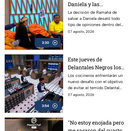
Daniela y las
reacciones dentro de
La decisión de Ramahá de
salvar a Daniela desató todo
MasterChef 24/7 no se
tipo de opiniones dentro del
hicieron esperar, ¿Fue
Universo MasterChef 24/7.
07 agosto, 2026
la mejor decisión?
3:30
Este jueves de
Delantales Negros los
Cocineros jugarán su
Los cocineros enfrentarán un
nuevo desafío con el objetivo
suerte con dos Retos
de evitar el temido Delantal
muy especiales en
Negro en MasterChef 24/7.
07 agosto, 2026
MasterChef 24/7
3:54
"No estoy enojada pero
me sacaron del cuarto":