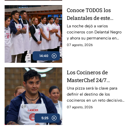
Conoce TODOS los
Delantales de este
jueves en MasterChef
La noche dejó a varios
cocineros con Delantal Negro
24/7
y ahora su permanencia en
MasterChef 24/7 está en
07 agosto, 2026
juego.
14:40
Los Cocineros de
MasterChef 24/7
intentarán librar el
Una pizza será la clave para
definir el destino de los
Delantal Negro con una
cocineros en un reto decisivo
pizza
de MasterChef 24/7.
07 agosto, 2026
5:25