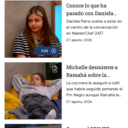
Conoce lo que ha
pasado con Daniela
Parra dentro de
Daniela Parra vuelve a estar en
el centro de la conversación
MasterChef 24/7 y el
en MasterChef 24/7.
cómo ha sentido la
07 agosto, 2026
competencia
3:33
Michelle desmiente a
Ramahá sobre la
designación del Pin
La cocinera le aseguró a Ixdit
que habría seguido portando el
Negro a un integrante
Pin Negro aunque Ramahá la
de las "Divas" en
hubiera subido al balcón
07 agosto, 2026
MasterChef 24/7