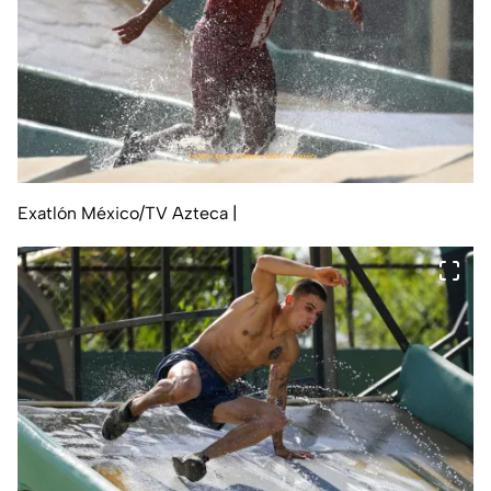
Exatlón México/TV Azteca
|