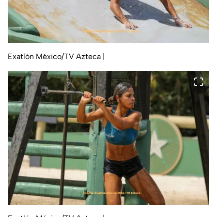
Exatlón México/TV Azteca
|