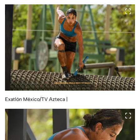
Exatlón México/TV Azteca
|