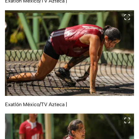
Exatlón México/TV Azteca
|
Exatlón México/TV Azteca
|