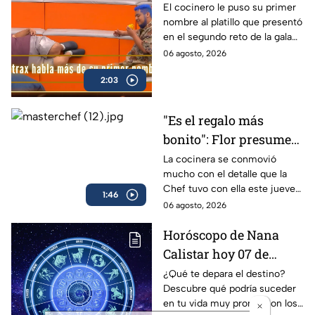
más de su primer
El cocinero le puso su primer
nombre al platillo que presentó
nombre en MasterChef
en el segundo reto de la gala
24/7 (VIDEO)
de mandiles negros
06 agosto, 2026
2:03
"Es el regalo más
bonito": Flor presume
llorando el obsequio
La cocinera se conmovió
mucho con el detalle que la
que le hizo la Chef
Chef tuvo con ella este jueves
Zahie en MasterChef
1:46
de delantales negros en
06 agosto, 2026
24/7 (VIDEO)
MasterChef 24/7.
Horóscopo de Nana
Calistar hoy 07 de
agosto; estos signos
¿Qué te depara el destino?
Descubre qué podría suceder
podrían dejar de estar
en tu vida muy pronto con los
solteros más pronto de