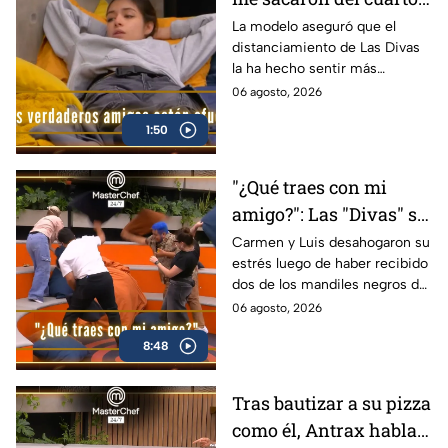
Michelle se desahoga
La modelo aseguró que el
distanciamiento de Las Divas
con Ixdit en
la ha hecho sentir más
MasterChef 24/7
tranquila en MasterChef 24/7.
06 agosto, 2026
(VIDEO)
1:50
"¿Qué traes con mi
amigo?": Las "Divas" se
enfrentan en una
Carmen y Luis desahogaron su
estrés luego de haber recibido
despiadada pelea de
dos de los mandiles negros de
almohadas en
la gala del 6 de agosto
06 agosto, 2026
MasterChef 24/7
(VIDEO)
8:48
Tras bautizar a su pizza
como él, Antrax habla