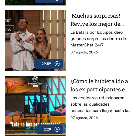
¡Muchas sorpresas!
Revive los mejor de
MasterChef 24/7 en el
La Batalla por Equipos dejó
grandes sorpresas dentro de
PreShow
MasterChef 24/7.
07 agosto, 2026
29:59
¿Cómo le hubiera ido a
los ex participantes en
la recta final de
Los cocineros reflexionaron
sobre las cualidades
MasterChef 24/7? Julio
necesarias para llegar hasta las
y Daniela opinan al
etapas finales de la
07 agosto, 2026
respecto (VIDEO)
competencia culinaria
2:29