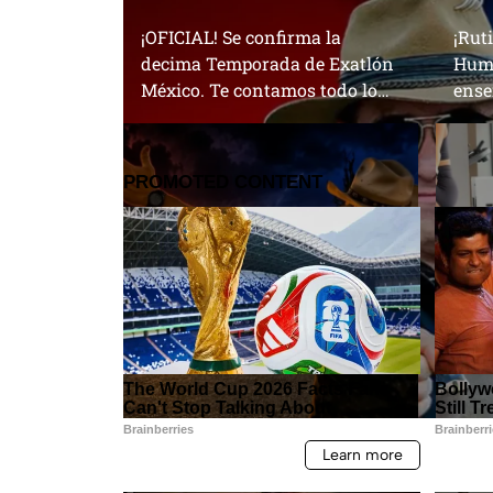
¡OFICIAL! Se confirma la
¡Rut
decima Temporada de Exatlón
Humb
México. Te contamos todo lo
ense
que debes de saber
sali