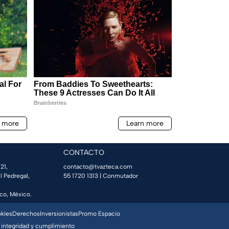
CONTACTO
21,
contacto@tvazteca.com
l Pedregal,
55 1720 1313
| Conmutador
co, México.
okies
Derechos
Inversionistas
Promo Espacio
 integridad y cumplimiento