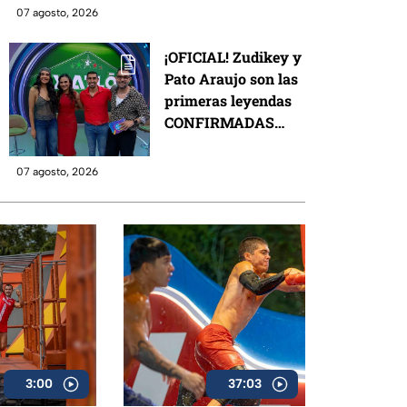
de Exatlón México?
07 agosto, 2026
¡OFICIAL! Zudikey y
Pato Araujo son las
primeras leyendas
CONFIRMADAS
para la décima
temporada de
07 agosto, 2026
Exatlón México
3:00
37:03