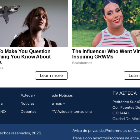
TV AZTECA
Azteca 7
adn Noticias
Periférico Sur 41
ca
Noticias
a más +
Col. Fuentes De
UNO
Deportes
TV Azteca Internacional
C.P. 14141,
Ciudad De Méxi
Aviso de privacidad
Preferencias de Co
erechos reservados, 2025.
Trabaja con nosotros
Programa de ética,