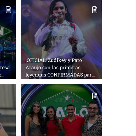
¡OFICIAL! Zudikey y Pato
resa
Araujo son las primeras
e
leyendas CONFIRMADAS para
la décima temporada de
Exatlón México