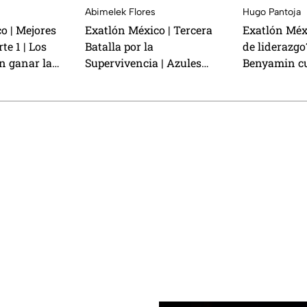
Abimelek Flores
Hugo Pantoja
o | Mejores
Exatlón México | Tercera
Exatlón Méxi
e 1 | Los
Batalla por la
de liderazg
n ganar la
Supervivencia | Azules
Benyamin cu
a por la
quieren barrer con la serie
Mono y sacu
 y colocar a
y los Rojos desean
Rojo
nte del
mandar por lo menos a
 el Duelo de
una rival al Duelo de
Eliminación
¡CONFIRMADO! Esta es la l
OFICIAL de todos los atlet
que estarán en la décima
temporada de Exatlón Méx