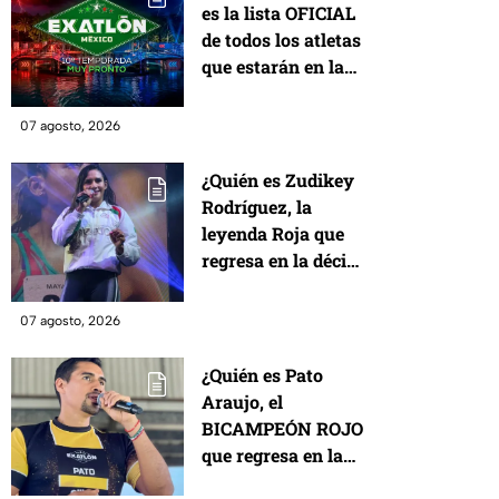
es la lista OFICIAL
de todos los atletas
que estarán en la
décima temporada
de Exatlón México
07 agosto, 2026
¿Quién es Zudikey
Rodríguez, la
leyenda Roja que
regresa en la décima
temporada de
Exatlón México?
07 agosto, 2026
¿Quién es Pato
Araujo, el
BICAMPEÓN ROJO
que regresa en la
décima temporada