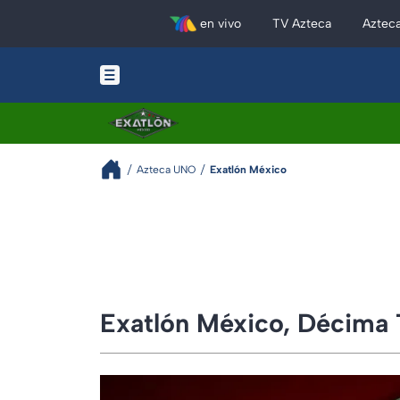
en vivo
TV Azteca
Aztec
Azteca UNO
Exatlón México
Exatlón México, Décima