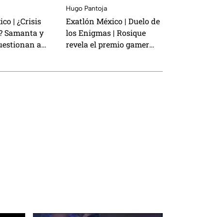
Hugo Pantoja
co | ¿Crisis
Exatlón México | Duelo de
o? Samanta y
los Enigmas | Rosique
estionan a
revela el premio gamer
den al Equipo
que nadie quiere perder
ista
¿Quién es Zudikey Rodríguez,
as
la leyenda Roja que regresa en
la décima temporada de
ico
Exatlón México?