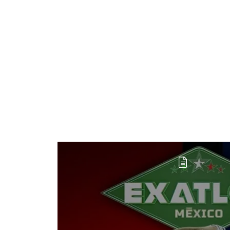
Fecha y Hora exactas del gran ESTRENO d
Exatlón México