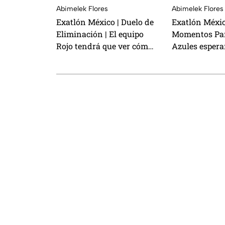
Abimelek Flores
Abimelek Flores
Exatlón México | Duelo de
Exatlón Méxic
Eliminación | El equipo
Momentos Part
Rojo tendrá que ver cómo
Azules espera
Ella Bucio, Samanta
tercera Batall
Rodríguez y Jazmín
Supervivencia
Hernández van a la
una participa
Pugna Máxima ¿quién se
equipo Rojo en
salvará?
Eliminación