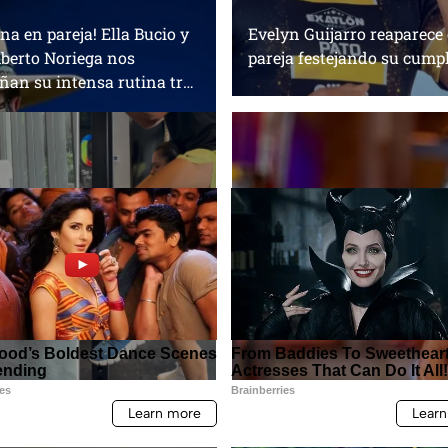
ina en pareja! Ella Bucio y
Evelyn Guijarro reaparece 
erto Noriega nos
pareja festejando su cump
ñan su intensa rutina tras
r de Exatlón México