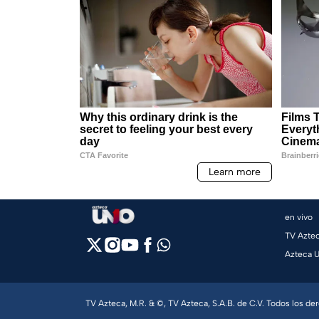
en vivo
TV Azte
Azteca 
TV Azteca, M.R. & ©, TV Azteca, S.A.B. de C.V. Todos los d