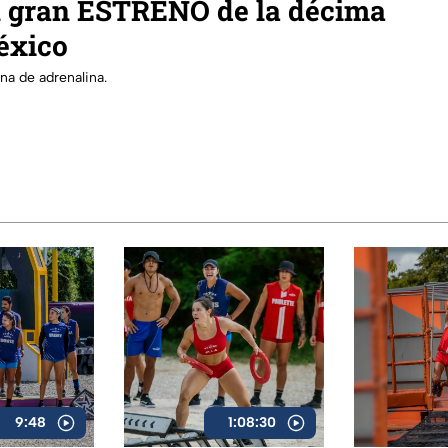
l gran ESTRENO de la décima
éxico
na de adrenalina.
9:48
1:08:30