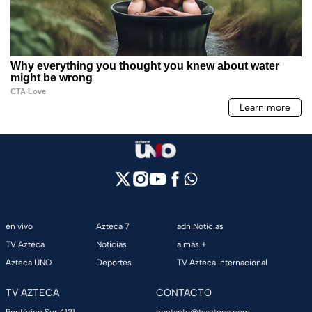
en vivo
Azteca 7
adn Noticias
TV Azteca
Noticias
a más +
Azteca UNO
Deportes
TV Azteca Internacional
TV AZTECA
CONTACTO
Periférico Sur 4121,
contacto@tvazteca.com