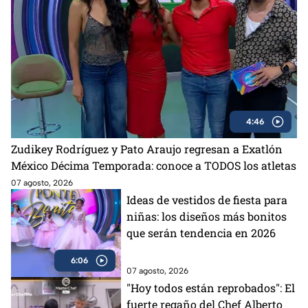
4:46
Zudikey Rodríguez y Pato Araujo regresan a Exatlón
México Décima Temporada: conoce a TODOS los atletas
07 agosto, 2026
Ideas de vestidos de fiesta para
niñas: los diseños más bonitos
que serán tendencia en 2026
6:06
07 agosto, 2026
"Hoy todos están reprobados": El
fuerte regaño del Chef Alberto