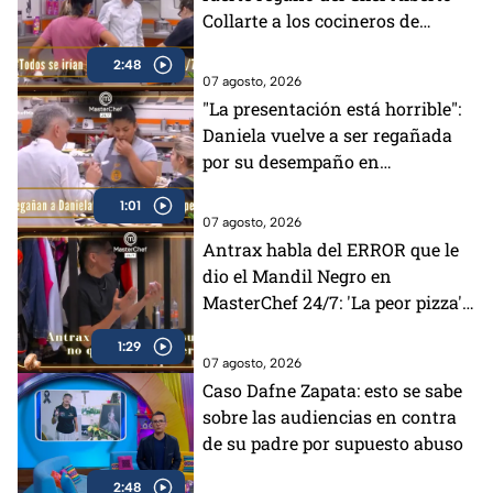
Collarte a los cocineros de
MasterChef 24/7 (VIDEO)
2:48
07 agosto, 2026
"La presentación está horrible":
Daniela vuelve a ser regañada
por su desempaño en
MasterChef 24/7 (VIDEO)
1:01
07 agosto, 2026
Antrax habla del ERROR que le
dio el Mandil Negro en
MasterChef 24/7: 'La peor pizza'
(VIDEO)
1:29
07 agosto, 2026
Caso Dafne Zapata: esto se sabe
sobre las audiencias en contra
de su padre por supuesto abuso
2:48