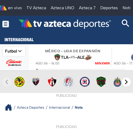
en vivo
TV Azteca
Azteca UNO
Azteca 7
Deportes
Notic
Futbol
MÉXICO - LIGA DE EXPANSIÓN
TLA
-
-
ALE
VS
AGO 06 - 16:00
MINXMIN
AGO 06 - 17
PUBLICIDAD
Azteca Deportes
Internacional
Nota
PUBLICIDAD