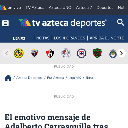
en vivo
TV Azteca
Azteca UNO
Azteca 7
Deportes
Notic
NOTAS
LOS 4 GRANDES
ARRIBA EL NORTE
PUBLICIDAD
Azteca Deportes
Fut Azteca
Liga MX
Nota
PUBLICIDAD
El emotivo mensaje de
Adalberto Carrasquilla tras