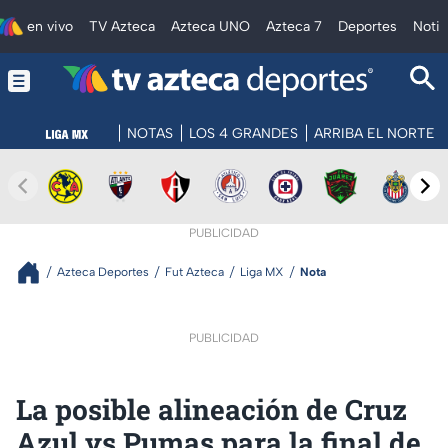
en vivo
TV Azteca
Azteca UNO
Azteca 7
Deportes
Notic
NOTAS
LOS 4 GRANDES
ARRIBA EL NORTE
PUBLICIDAD
Azteca Deportes
Fut Azteca
Liga MX
Nota
PUBLICIDAD
La posible alineación de Cruz
Azul vs Pumas para la final de