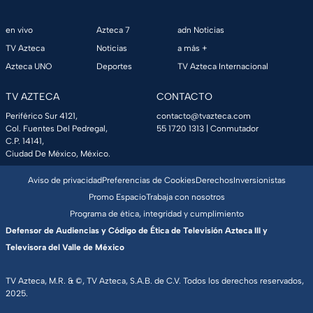
en vivo
Azteca 7
adn Noticias
TV Azteca
Noticias
a más +
Azteca UNO
Deportes
TV Azteca Internacional
TV AZTECA
CONTACTO
Periférico Sur 4121,
contacto@tvazteca.com
Col. Fuentes Del Pedregal,
55 1720 1313
| Conmutador
C.P. 14141,
Ciudad De México, México.
Aviso de privacidad
Preferencias de Cookies
Derechos
Inversionistas
Promo Espacio
Trabaja con nosotros
Programa de ética, integridad y cumplimiento
Defensor de Audiencias y Código de Ética de Televisión Azteca III y
Televisora del Valle de México
TV Azteca, M.R. & ©, TV Azteca, S.A.B. de C.V. Todos los derechos reservados,
2025.