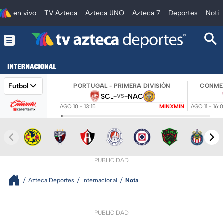
en vivo
TV Azteca
Azteca UNO
Azteca 7
Deportes
Notic
Futbol
PORTUGAL - PRIMERA DIVISIÓN
CONMEB
SCL
-
-
NAC
VS
AGO 10 - 13:15
MINXMIN
AGO 11 - 16:
PUBLICIDAD
Azteca Deportes
Internacional
Nota
PUBLICIDAD