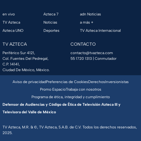
en vivo
Azteca 7
adn Noticias
TV Azteca
Noticias
a más +
Azteca UNO
Deportes
TV Azteca Internacional
TV AZTECA
CONTACTO
Periférico Sur 4121,
contacto@tvazteca.com
Col. Fuentes Del Pedregal,
55 1720 1313
| Conmutador
C.P. 14141,
Ciudad De México, México.
Aviso de privacidad
Preferencias de Cookies
Derechos
Inversionistas
Promo Espacio
Trabaja con nosotros
Programa de ética, integridad y cumplimiento
Defensor de Audiencias y Código de Ética de Televisión Azteca III y
Televisora del Valle de México
TV Azteca, M.R. & ©, TV Azteca, S.A.B. de C.V. Todos los derechos reservados,
2025.