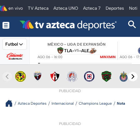
en vivo
TV Azteca
Azteca UNO
Azteca 7
Deportes
Notic
Futbol
MÉXICO - LIGA DE EXPANSIÓN
TLA
-
-
ALE
VS
AGO 06 - 16:00
MINXMIN
AGO 06 - 17
PUBLICIDAD
Azteca Deportes
Internacional
Champions League
Nota
PUBLICIDAD