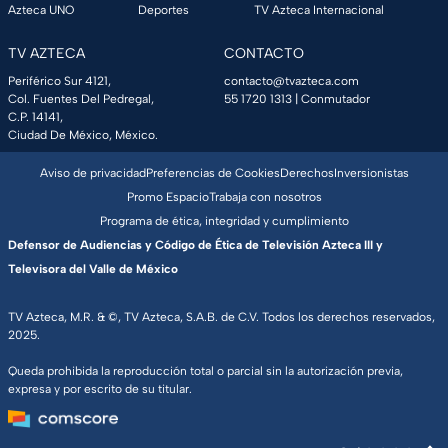
Azteca UNO
Deportes
TV Azteca Internacional
TV AZTECA
CONTACTO
Periférico Sur 4121,
contacto@tvazteca.com
Col. Fuentes Del Pedregal,
55 1720 1313
| Conmutador
C.P. 14141,
Ciudad De México, México.
Aviso de privacidad
Preferencias de Cookies
Derechos
Inversionistas
Promo Espacio
Trabaja con nosotros
Programa de ética, integridad y cumplimiento
Defensor de Audiencias y Código de Ética de Televisión Azteca III y
Televisora del Valle de México
TV Azteca, M.R. & ©, TV Azteca, S.A.B. de C.V. Todos los derechos reservados,
2025.
Queda prohibida la reproducción total o parcial sin la autorización previa,
expresa y por escrito de su titular.