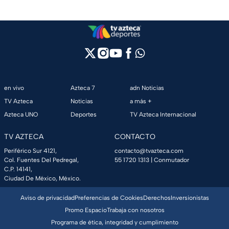
en vivo
Azteca 7
adn Noticias
TV Azteca
Noticias
a más +
Azteca UNO
Deportes
TV Azteca Internacional
TV AZTECA
CONTACTO
Periférico Sur 4121,
contacto@tvazteca.com
Col. Fuentes Del Pedregal,
55 1720 1313
| Conmutador
C.P. 14141,
Ciudad De México, México.
Aviso de privacidad
Preferencias de Cookies
Derechos
Inversionistas
Promo Espacio
Trabaja con nosotros
Programa de ética, integridad y cumplimiento