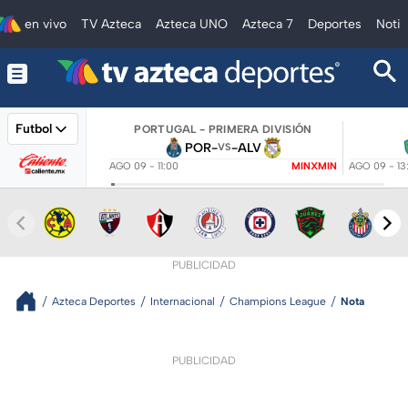
en vivo
TV Azteca
Azteca UNO
Azteca 7
Deportes
Notic
Futbol
PORTUGAL - PRIMERA DIVISIÓN
POR
-
-
ALV
VS
AGO 09 - 11:00
MINXMIN
AGO 09 - 13
PUBLICIDAD
Azteca Deportes
Internacional
Champions League
Nota
PUBLICIDAD