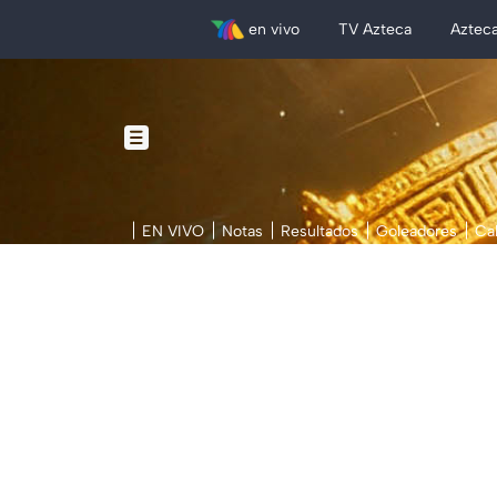
en vivo
TV Azteca
Aztec
EN VIVO
Notas
Resultados
Goleadores
Ca