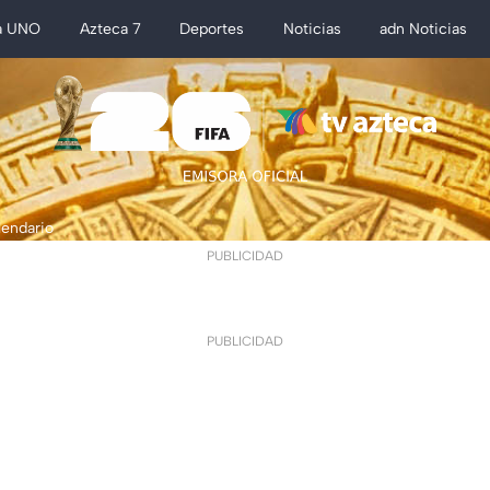
a UNO
Azteca 7
Deportes
Noticias
adn Noticias
lendario
PUBLICIDAD
PUBLICIDAD