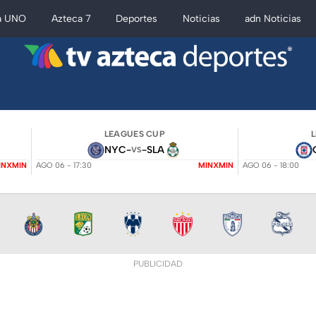
a UNO
Azteca 7
Deportes
Noticias
adn Noticias
LEAGUES CUP
NYC
-
-
SLA
VS
INXMIN
AGO 06 - 17:30
MINXMIN
AGO 06 - 18:00
PUBLICIDAD