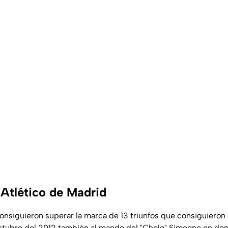
 Atlético de Madrid
consiguieron superar la marca de 13 triunfos que consiguieron 
ctubre del 2012 también al mando del "Cholo" Simeone en do