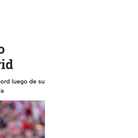
o
rid
ord luego de su
la