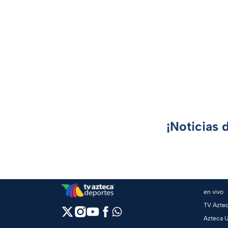
¡Noticias 
en vivo
TV Azte
Azteca 