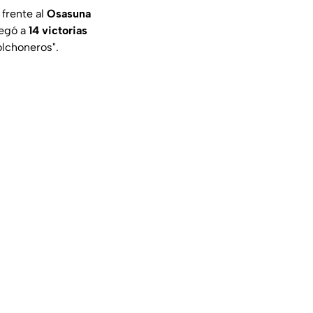
frente al
Osasuna
legó a
14 victorias
olchoneros".