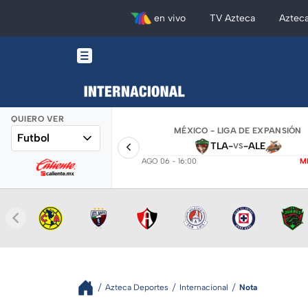
en vivo
TV Azteca
Aztec
QUIERO VER
MÉXICO - LIGA DE EXPANSIÓN
Futbol
TLA
-
-
ALE
VS
AGO 06 - 16:00
M
Azteca Deportes
Internacional
Nota