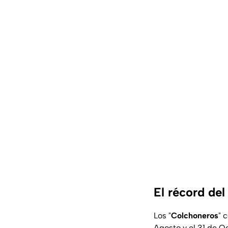
El récord del
Los "
Colchoneros
" 
Agosto y el 31 de O