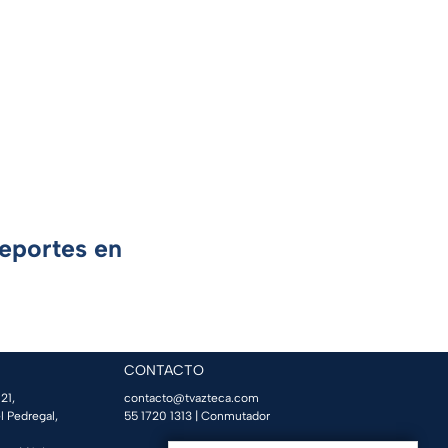
Deportes en
CONTACTO
21,
contacto@tvazteca.com
l Pedregal,
55 1720 1313
| Conmutador