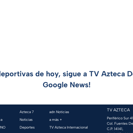
deportivas de hoy, sigue a TV Azteca 
Google News!
TV AZTECA
Azteca 7
adn Noticias
Periférico Sur 41
ca
Noticias
a más +
Col. Fuentes De
UNO
Deportes
TV Azteca Internacional
C.P. 14141,