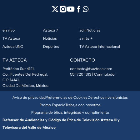
en vivo
Azteca 7
adn Noticias
TV Azteca
Noticias
a más +
Azteca UNO
Deportes
TV Azteca Internacional
TV AZTECA
CONTACTO
Periférico Sur 4121,
contacto@tvazteca.com
Col. Fuentes Del Pedregal,
55 1720 1313
| Conmutador
C.P. 14141,
Ciudad De México, México.
Aviso de privacidad
Preferencias de Cookies
Derechos
Inversionistas
Promo Espacio
Trabaja con nosotros
Programa de ética, integridad y cumplimiento
Defensor de Audiencias y Código de Ética de Televisión Azteca III y
Televisora del Valle de México