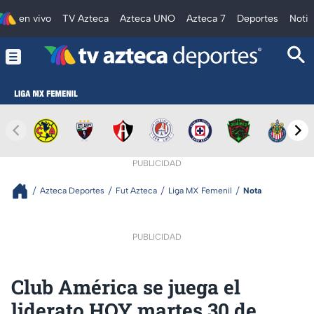
en vivo
TV Azteca
Azteca UNO
Azteca 7
Deportes
Notic
PUBLICIDAD
Azteca Deportes
Fut Azteca
Liga MX Femenil
Nota
PUBLICIDAD
Club América se juega el
liderato HOY martes 30 de