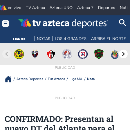
en vivo
TV Azteca
Azteca UNO
Azteca 7
Deportes
Notic
NOTAS
LOS 4 GRANDES
ARRIBA EL NORTE
PUBLICIDAD
Azteca Deportes
Fut Azteca
Liga MX
Nota
PUBLICIDAD
CONFIRMADO: Presentan al
nuevo DT del Atlante para el