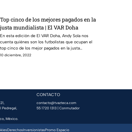
Top cinco de los mejores pagados en la
justa mundialista | El VAR Doha
En esta edición de El VAR Doha, Andy Sola nos
cuenta quiénes son los futbolistas que ocupan el
top cinco de los mejor pagados en la justa
mundialista
10 diciembre, 2022
CONTACTO
21,
contacto@tvazteca.com
l Pedregal,
55 1720 1313
| Conmutador
co, México.
okies
Derechos
Inversionistas
Promo Espacio