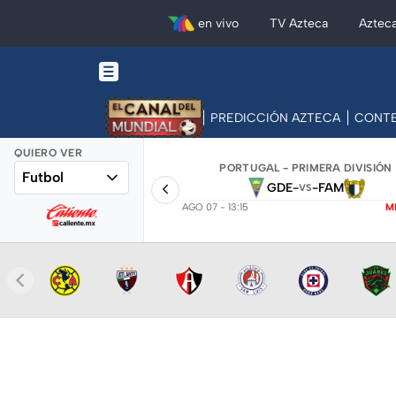
en vivo
TV Azteca
Aztec
PREDICCIÓN AZTECA
CONTE
QUIERO VER
PORTUGAL - PRIMERA DIVISIÓN
Futbol
GDE
-
-
FAM
VS
AGO 07 - 13:15
M