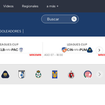
Regionales
Videos
a más +
GOLEADORES
ESTADIOS
SELECCIÓN MEXICANA
LEAGUES CUP
LEAGUES CUP
CLB
-
-
PAC
CIN
-
-
PUM
VS
VS
MINXMIN
AGO 07 - 18:00
MINX