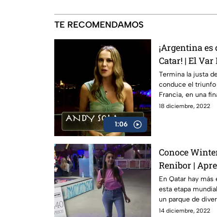
TE RECOMENDAMOS
¡Argentina es 
Catar! | El Va
Termina la justa d
conduce el triunfo
Francia, en una fi
siempre
18 diciembre, 2022
1:06
Conoce Winte
Renibor | Apr
En Qatar hay más e
esta etapa mundia
un parque de diver
secretos
14 diciembre, 2022