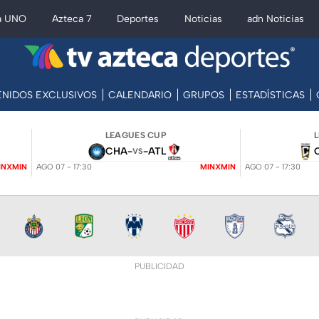
a UNO
Azteca 7
Deportes
Noticias
adn Noticias
NIDOS EXCLUSIVOS
CALENDARIO
GRUPOS
ESTADÍSTICAS
LEAGUES CUP
CHA
-
-
ATL
VS
INXMIN
AGO 07 - 17:30
MINXMIN
AGO 07 - 17:30
PUBLICIDAD