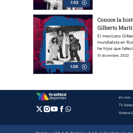
1:02
Conoce la his
Gilberto Martí
El mexicano Gilber
mundialista en Ru
he hijos que falle
automovilístico
10 diciembre, 2022
1:05
en vivo
TV Azte
Azteca 