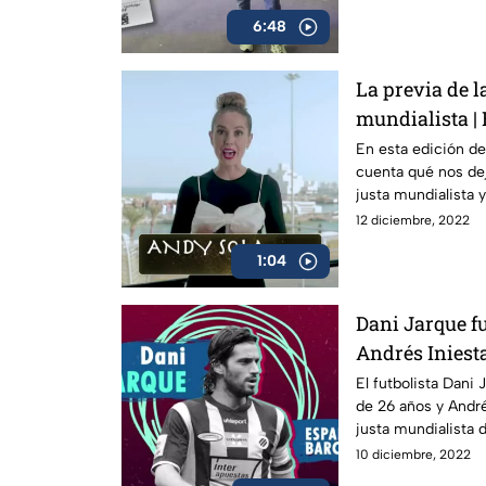
6:48
La previa de l
mundialista |
En esta edición de
cuenta qué nos deja
justa mundialista 
semifinales
12 diciembre, 2022
1:04
Dani Jarque f
Andrés Iniesta
El futbolista Dani 
de 26 años y André
justa mundialista 
playera
10 diciembre, 2022