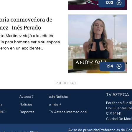
1:03
toria conmovedora de
nez | Inés Perado
to Martínez viajó a la edición
sia para homenajear a su esposa
cieron en un accidente
1:14
PUBLICIDAD
TV AZTECA
Azteca 7
adn Noticias
Periférico Sur 41
ca
Noticias
a más +
Col. Fuentes De
UNO
Deportes
TV Azteca Internacional
C.P. 14141,
Ciudad De Méxi
Aviso de privacidad
Preferencias de Co